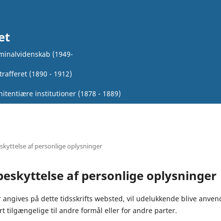
et
iminalvidenskab (1949-
rafferet (1890 - 1912)
itentiære institutioner (1878 - 1889)
kyttelse af personlige oplysninger
eskyttelse af personlige oplysninger
angives på dette tidsskrifts websted, vil udelukkende blive anvendt
ort tilgængelige til andre formål eller for andre parter.