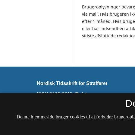
Brugeroplysninger bevares
via mail. Hvis brugeren i
efter 1 måned. Hvis bruge
eller har indsendt en artik
sidste afsluttede redaktio
Nordisk Tidsskrift for Strafferet
ISSN 0905-6815 (Trykt)
ISSN 2794-7726 (Online)
D
Dette tidsskrift udkommer ikke længere. Det ski
Denne hjemmeside bruger cookies til at forbedre brugerople
Nordisk Tidsskrift for Kriminalvidenskab
.
Tilgængelighedserklæring