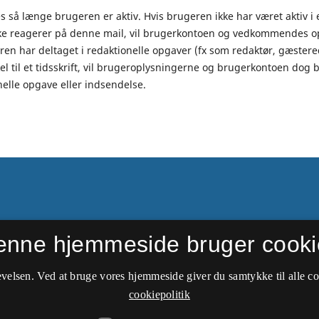
 så længe brugeren er aktiv. Hvis brugeren ikke har været aktiv i 
kke reagerer på denne mail, vil brugerkontoen og vedkommendes opl
ren har deltaget i redaktionelle opgaver (fx som redaktør, gæster
el til et tidsskrift, vil brugeroplysningerne og brugerkontoen dog bl
nelle opgave eller indsendelse.
enne hjemmeside bruger cooki
ftede navn i 1949 til
velsen. Ved at bruge vores hjemmeside giver du samtykke til alle c
cookiepolitik