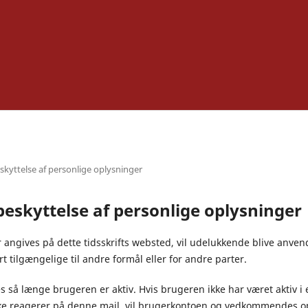
kyttelse af personlige oplysninger
eskyttelse af personlige oplysninger
angives på dette tidsskrifts websted, vil udelukkende blive anvendt
ort tilgængelige til andre formål eller for andre parter.
 så længe brugeren er aktiv. Hvis brugeren ikke har været aktiv i 
kke reagerer på denne mail, vil brugerkontoen og vedkommendes opl