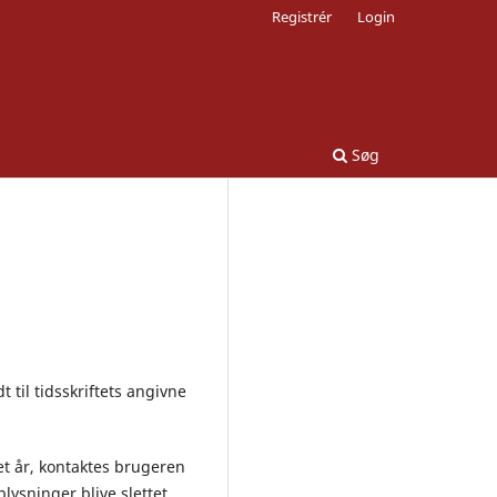
Registrér
Login
Søg
 til tidsskriftets angivne
et år, kontaktes brugeren
ysninger blive slettet