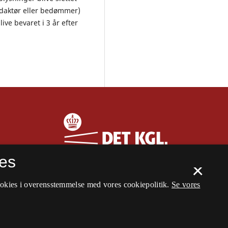
edaktør eller bedømmer)
ive bevaret i 3 år efter
es
×
ookies i overensstemmelse med vores cookiepolitik.
Se vores