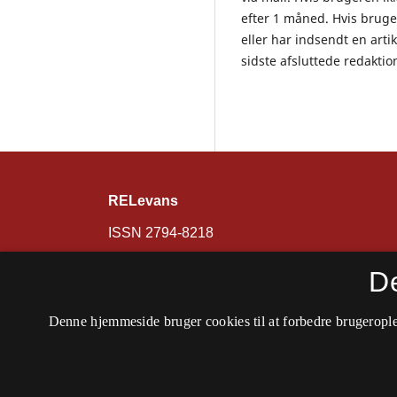
efter 1 måned. Hvis bruge
eller har indsendt en artik
sidste afsluttede redaktio
RELevans
ISSN 2794-8218
Tilgængelighedserklæring
D
Denne hjemmeside bruger cookies til at forbedre brugerople