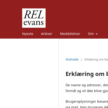
Nyeste
Arkiver
Meddelelser
Om
Startside
/
Erklæring om bes
Erklæring om b
De navne og adresser, der 
formål og vil ikke blive gj
Brugeroplysninger bevares
via mail. Hvis brugeren i