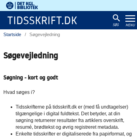
Det
Kgl.
TIDSSKRIFT.DK
Bibliotek
SØG
MENU
Startside
/
Søgevejledning
Søgevejledning
Søgning - kort og godt
Hvad søges i?
Tidsskrifterne på tidsskrift.dk er (med få undtagelser)
tilgængelige i digital fuldtekst. Det betyder, at din
søgning returnerer resultater fra artiklers overskrift,
resumé, brødtekst og øvrig registreret metadata.
Enkelte tidsskrifter er digitaliserede fra papirformat, og