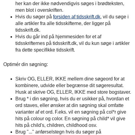
her kan der ikke nødvendigvis søges i brødteksten,
men blot i overskriften.
Hvis du søger på
forsiden af tidsskrift.dk
, vil du søge i
alle artikler fra alle tidsskifterne, der ligger på
tidsskrift.dk.
Hvis du går ind på hjemmesiden for et af
tidsskrifternes på tidsskrift.dk, vil du kun søge i artikler
fra dette specifikke tidsskrift.
Optimér din søgning:
Skriv OG, ELLER, IKKE mellem dine søgeord for at
kombinere, udvide eller begrænse dit søgeresultat.
Husk at skrive OG, ELLER, IKKE med store bogstaver.
Brug * i din søgning, hvis du er usikker på, hvordan et
ord staves, eller ønsker at din søgning skal omfatte
varianter af et ord. F.eks. vil en søgning på col*r give
hits på colour og color. En søgning på child* vil give
hits på child's, children, childhood osv.
Brug "..." anførselstegn hvis du søger på