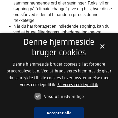
sammenhængende ord eller sætninger. F.eks. vil en
søgning på "climate change" give dig hits, hvor disse
ord står ved siden af hinanden i præcis denne
rækkefølge.
Når du har foretaget en indledende søgning, kan du
ved at bruge filtreringsmulighederne indsnævre
søgeresultatet med hensyn til forfatter og
Denne hjemmeside
×
udgivelsesdato. Du kan også sortere dine resultater
bruger cookies
ud fra parametre som relevans, udgivelsesdato og
artikeltitel.
Denne hjemmeside bruger cookies til at forbedre
brugeroplevelsen. Ved at bruge vores hjemmeside giver
du samtykke til alle cookies i overensstemmelse med
vores cookiepolitik.
Se vores cookiepolitik
Absolut nødvendige
Accepter alle
Hosted by Det Kgl. Bibliotek