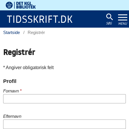
Det
Kgl.
TIDSSKRIFT.DK
Bibliotek
SØG
MENU
Startside
/
Registrér
Registrér
* Angiver obligatorisk felt
Profil
Fornavn
*
Efternavn