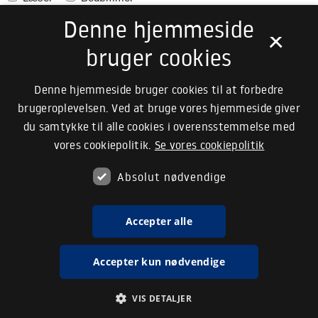
Denne hjemmeside
Studier i Nordisk
×
Læser
Bedømmer
bruger cookies
Studier i Pædagogisk Filosofi
Denne hjemmeside bruger cookies til at forbedre
Læser
Bedømmer
brugeroplevelsen. Ved at bruge vores hjemmeside giver
du samtykke til alle cookies i overensstemmelse med
Studier i Pædagogisk Filosofi. Monografiserie
vores cookiepolitik.
Se vores cookiepolitik
Læser
Bedømmer
Absolut nødvendige
STS Encounters
Læser
Bedømmer
Accepter alle
Sundhedsprofessionelle studier
Accepter kun nødvendige
Sønderjydske Årbøger
Læser
VIS DETALJER
Technical Report Biological and Chemical Engineering