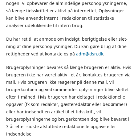
nogen. Vi opbe­va­rer de almindelige personoplys­nin­gerne,
så læn­ge tidsskriftet er aktivt på internettet. Oplysninger
kan blive anvendt internt i redaktionen til sta­ti­sti­ske
analyser udelukkende til intern brug.
Du har ret til at anmo­de om ind­sigt, berig­ti­gel­se eller slet­
ning af dine per­so­nop­lys­nin­ger. Du kan gøre brug af dine
ret­tig­he­der ved at kon­tak­te os på
adm@dsn.dk
.
Brugeroplysninger bevares så længe brugeren er aktiv. Hvis
brugeren ikke har været aktiv i et år, kontaktes brugeren via
mail. Hvis brugeren ikke reagerer på denne mail, vil
brugerkontoen og vedkommendes oplysninger blive slettet
efter 1 måned. Hvis brugeren har deltaget i redaktionelle
opgaver (fx som redaktør, gæsteredaktør eller bedømmer)
eller har indsendt en artikel til et tidsskrift, vil
brugeroplysningerne og brugerkontoen dog blive bevaret i
3 år efter sidste afsluttede redaktionelle opgave eller
indsendelse.