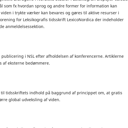
l som fx hvordan sprog og andre former for information kan
iden i trykte værker kan bevares og gøres til aktive resurser i
rening for Leksikografis tidsskrift LexicoNordica der indeholder
de anmeldelsessektion.
 publicering i NSL efter afholdelsen af konferencerne. Artiklerne
s af eksterne bedømmere.
 til tidsskriftets indhold på baggrund af princippet om, at gratis
ørre global udveksling af viden.