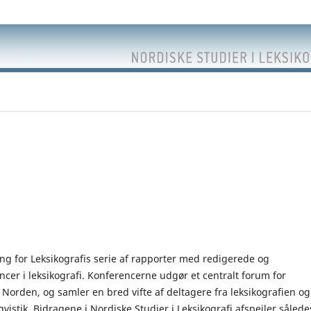
ing for Leksikografis serie af rapporter med redigerede og
cer i leksikografi. Konferencerne udgør et centralt forum for
 i Norden, og samler en bred vifte af deltagere fra leksikografien og
gvistik. Bidragene i Nordiske Studier i Leksikografi afspejler sålede