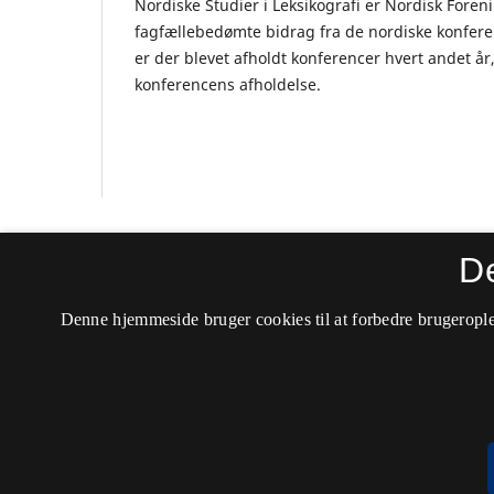
Nordiske Studier i Leksikografi er Nordisk Foren
fagfællebedømte bidrag fra de nordiske konferenc
er der blevet afholdt konferencer hvert andet år,
konferencens afholdelse.
Nordiske Studier i Leksikografi
D
ISSN 0803-9313 (Trykt)
Denne hjemmeside bruger cookies til at forbedre brugerople
ISSN 2246-7823 (Online)
Tilgængelighedserklæring