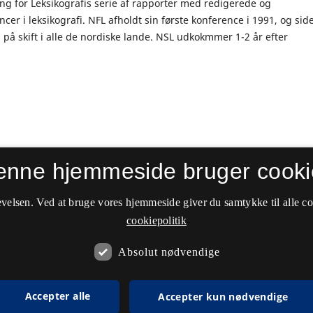
ing for Leksikografis serie af rapporter med redigerede og
er i leksikografi. NFL afholdt sin første konference i 1991, og sid
 på skift i alle de nordiske lande. NSL udkokmmer 1-2 år efter
enne hjemmeside bruger cooki
velsen. Ved at bruge vores hjemmeside giver du samtykke til alle c
cookiepolitik
Absolut nødvendige
Accepter alle
Accepter kun nødvendige