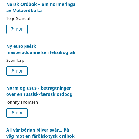
Norsk Ordbok – om normeringa
av Metaordboka
Terje Svardal
PDF
Ny europæisk
masteruddannelse i leksikografi
Sven Tarp
PDF
Norm og usus - betragtninger
over en russisk-færøsk ordbog
Johnny Thomsen
PDF
All vår början bliver svår... På
väg mot en färöisk-tysk ordbok