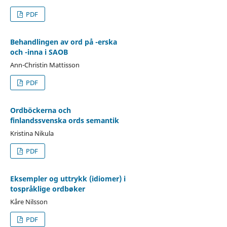
PDF
Behandlingen av ord på -erska
och -inna i SAOB
Ann-Christin Mattisson
PDF
Ordböckerna och
finlandssvenska ords semantik
Kristina Nikula
PDF
Eksempler og uttrykk (idiomer) i
tospråklige ordbøker
Kåre Nilsson
PDF