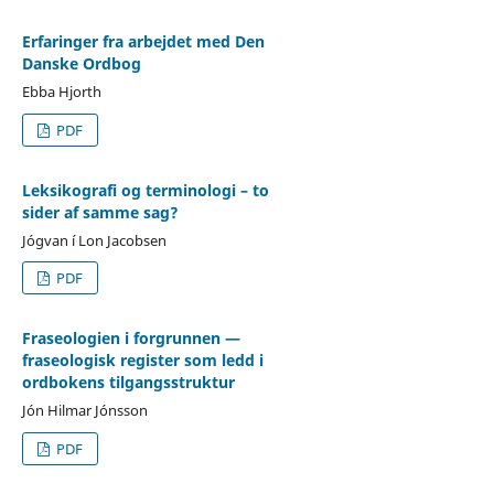
Erfaringer fra arbejdet med Den
Danske Ordbog
Ebba Hjorth
PDF
Leksikografi og terminologi – to
sider af samme sag?
Jógvan í Lon Jacobsen
PDF
Fraseologien i forgrunnen —
fraseologisk register som ledd i
ordbokens tilgangsstruktur
Jón Hilmar Jónsson
PDF