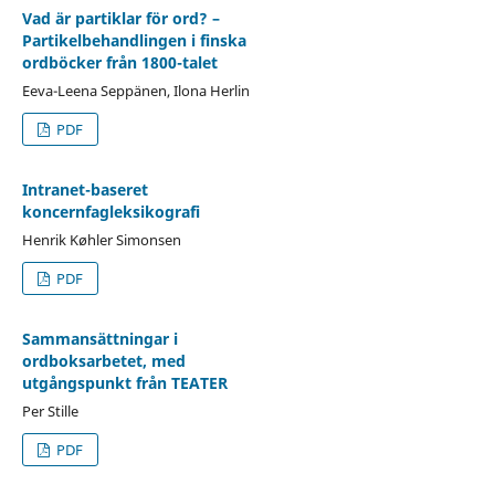
Vad är partiklar för ord? –
Partikelbehandlingen i finska
ordböcker från 1800-talet
Eeva-Leena Seppänen, Ilona Herlin
PDF
Intranet-baseret
koncernfagleksikografi
Henrik Køhler Simonsen
PDF
Sammansättningar i
ordboksarbetet, med
utgångspunkt från TEATER
Per Stille
PDF