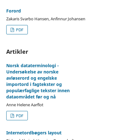
Forord
Zakaris Svarbo Hansen, Anfinnur Johansen
PDF
Artikler
Norsk dataterminologi -
Undersøkelse av norske
avløserord og engelske
importord i fagtekster og
populærfaglige tekster innen
dataområdet før og nå
Anne Helene Aarflot
PDF
Internetordbøgers layout