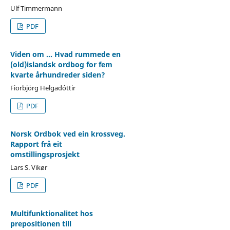
Ulf Timmermann
PDF
Viden om ... Hvad rummede en
(old)islandsk ordbog for fem
kvarte århundreder siden?
Fiorbjörg Helgadóttir
PDF
Norsk Ordbok ved ein krossveg.
Rapport frå eit
omstillingsprosjekt
Lars S. Vikør
PDF
Multifunktionalitet hos
prepositionen till