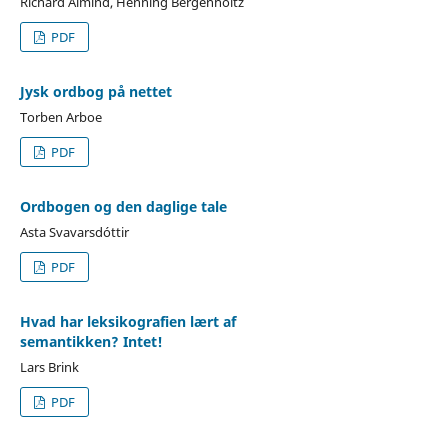
Richard Almind, Henning Bergenholtz
PDF
Jysk ordbog på nettet
Torben Arboe
PDF
Ordbogen og den daglige tale
Asta Svavarsdóttir
PDF
Hvad har leksikografien lært af
semantikken? Intet!
Lars Brink
PDF