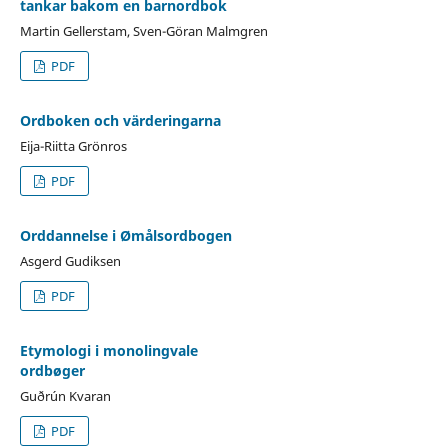
tankar bakom en barnordbok
Martin Gellerstam, Sven-Göran Malmgren
PDF
Ordboken och värderingarna
Eija-Riitta Grönros
PDF
Orddannelse i Ømålsordbogen
Asgerd Gudiksen
PDF
Etymologi i monolingvale
ordbøger
Guðrún Kvaran
PDF