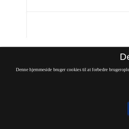
Nordiske Studier i Leksikografi
D
ISSN 0803-9313 (Trykt)
Denne hjemmeside bruger cookies til at forbedre brugerople
ISSN 2246-7823 (Online)
Tilgængelighedserklæring