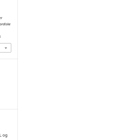
er
ordiske
8
L og