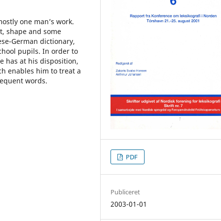
 mostly one man’s work.
pt, shape and some
ese-German dictionary,
hool pupils. In order to
e has at his disposition,
ch enables him to treat a
frequent words.
PDF
Publiceret
2003-01-01