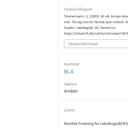
Citation/Eksport
Timmermann, U. (2003). All vår början bliv
svår. På väg mot en färöisk-tysk ordbok.
N
Studier I Leksikografi
, (6). Hentet fra
https://tidsskrift.dk/nsil/article/view/1941
Citationsformater
Nummer
Nr. 6
Sektion
Artikler
Licens
Nordisk Forening for Leksikografi/NS