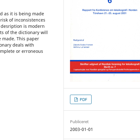
d as it is being made
risk of inconsistences
f desription is modern
ts of the dictionary will
re made. This paper
onary deals with
omplete or erroneous
PDF
Publiceret
2003-01-01