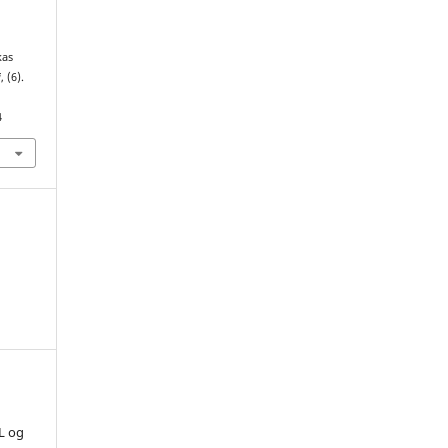
kas
i
, (6).
4
L og