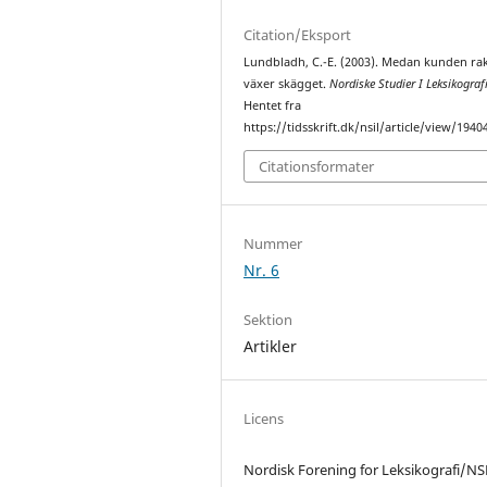
Citation/Eksport
Lundbladh, C.-E. (2003). Medan kunden ra
växer skägget.
Nordiske Studier I Leksikograf
Hentet fra
https://tidsskrift.dk/nsil/article/view/1940
Citationsformater
Nummer
Nr. 6
Sektion
Artikler
Licens
Nordisk Forening for Leksikografi/NS