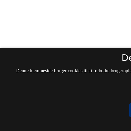
Nordiske Studier i Leksikografi
D
ISSN 0803-9313 (Trykt)
Denne hjemmeside bruger cookies til at forbedre brugerople
ISSN 2246-7823 (Online)
Tilgængelighedserklæring