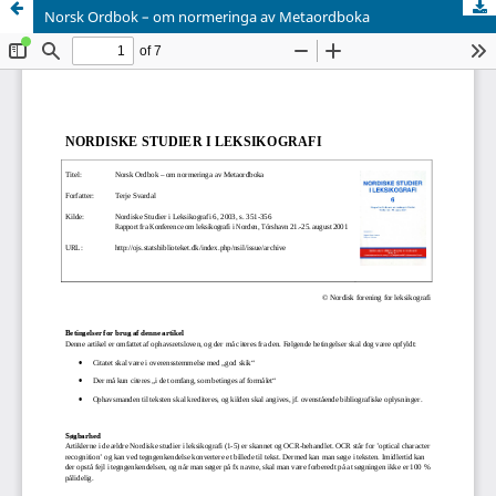
Norsk Ordbok – om normeringa av Metaordboka