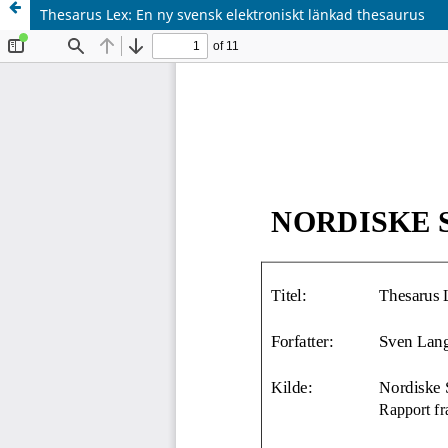
Thesarus Lex: En ny svensk elektroniskt länkad thesaurus