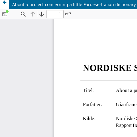
About a project concerning a little Faroese-Italian dictionary