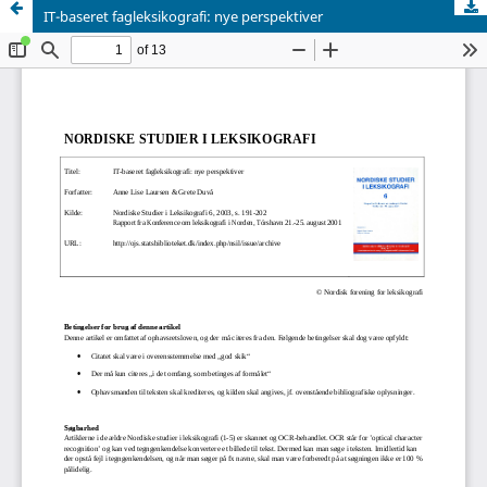
IT-baseret fagleksikografi: nye perspektiver