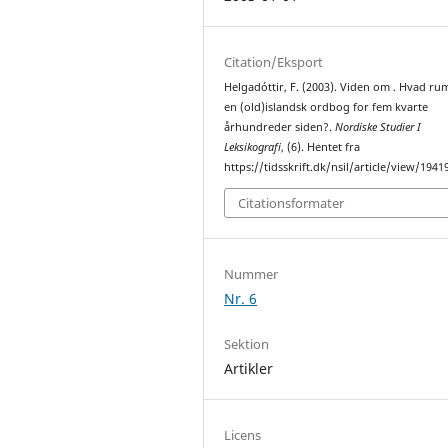
Citation/Eksport
Helgadóttir, F. (2003). Viden om . Hvad r
en (old)islandsk ordbog for fem kvarte
århundreder siden?.
Nordiske Studier I
Leksikografi
, (6). Hentet fra
https://tidsskrift.dk/nsil/article/view/1941
Citationsformater
Nummer
Nr. 6
Sektion
Artikler
Licens