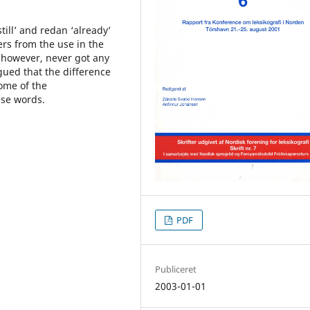
still’ and redan ‘already’
rs from the use in the
 however, never got any
rgued that the difference
ome of the
ese words.
PDF
Publiceret
2003-01-01