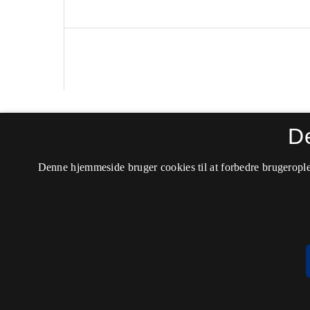
Nordiske Studier i Leksikografi
D
ISSN 0803-9313 (Trykt)
Denne hjemmeside bruger cookies til at forbedre brugerople
ISSN 2246-7823 (Online)
Tilgængelighedserklæring