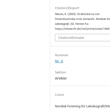
Citation/Eksport
Nikula, K. (2003). Ordböckerna och
finlandssvenska ords semantik.
Nordiske Stu
Leksikografi
, (6). Hentet fra
https://tidsskrift.dk/nsil/article/view/1940
Citationsformater
Nummer
Nr. 6
Sektion
Artikler
Licens
Nordisk Forening for Leksikografi/NS