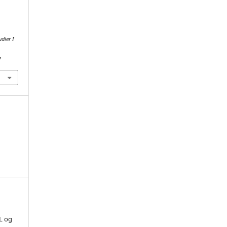
dier I
7
L og