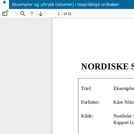
Eksempler og uttrykk (idiomer) i tospråklige ordbøker