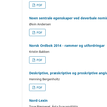
PDF
Noen sentrale egenskaper ved deverbale nomin
Øivin Andersen
PDF
Norsk Ordbok 2014 - rammer og utfordringar
Kristin Bakken
PDF
Deskriptive, præskriptive og proskriptive angi
Henning Bergenholtz
PDF
Nord-Lexin
Tove Bjørneset, Ásta Svavarsdóttir