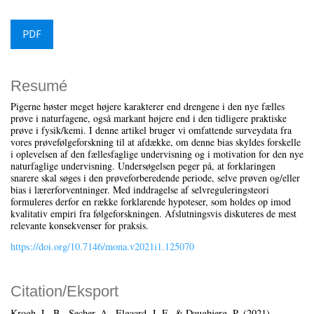
PDF
Resumé
Pigerne høster meget højere karakterer end drengene i den nye fælles
prøve i naturfagene, også markant højere end i den tidligere praktiske
prøve i fysik/kemi. I denne artikel bruger vi omfattende surveydata fra
vores prøvefølgeforskning til at afdække, om denne bias skyldes forskelle
i oplevelsen af den fællesfaglige undervisning og i motivation for den nye
naturfaglige undervisning. Undersøgelsen peger på, at forklaringen
snarere skal søges i den prøveforberedende periode, selve prøven og/eller
bias i lærerforventninger. Med inddragelse af selvreguleringsteori
formuleres derfor en række forklarende hypoteser, som holdes op imod
kvalitativ empiri fra følgeforskningen. Afslutningsvis diskuteres de mest
relevante konsekvenser for praksis.
https://doi.org/10.7146/mona.v2021i1.125070
Citation/Eksport
Krogh, L. B., Secher, A., Elgaard, J. F., & Daugbjerg, P. (2021).