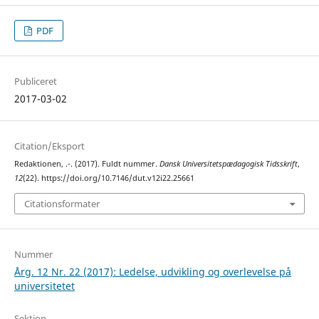
PDF
Publiceret
2017-03-02
Citation/Eksport
Redaktionen, .-. (2017). Fuldt nummer.
Dansk Universitetspædagogisk Tidsskrift
,
12
(22). https://doi.org/10.7146/dut.v12i22.25661
Citationsformater
Nummer
Årg. 12 Nr. 22 (2017): Ledelse, udvikling og overlevelse på
universitetet
Sektion