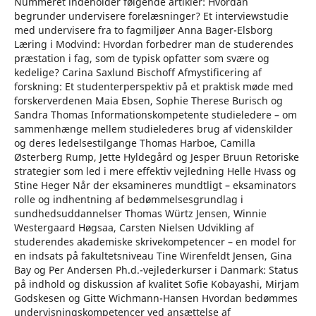
Nummeret indeholder følgende artikler: Hvordan
begrunder undervisere forelæsninger? Et interviewstudie
med undervisere fra to fagmiljøer Anna Bager-Elsborg
Læring i Modvind: Hvordan forbedrer man de studerendes
præstation i fag, som de typisk opfatter som svære og
kedelige? Carina Saxlund Bischoff Afmystificering af
forskning: Et studenterperspektiv på et praktisk møde med
forskerverdenen Maia Ebsen, Sophie Therese Burisch og
Sandra Thomas Informationskompetente studieledere – om
sammenhænge mellem studielederes brug af videnskilder
og deres ledelsestilgange Thomas Harboe, Camilla
Østerberg Rump, Jette Hyldegård og Jesper Bruun Retoriske
strategier som led i mere effektiv vejledning Helle Hvass og
Stine Heger Når der eksamineres mundtligt – eksaminators
rolle og indhentning af bedømmelsesgrundlag i
sundhedsuddannelser Thomas Würtz Jensen, Winnie
Westergaard Høgsaa, Carsten Nielsen Udvikling af
studerendes akademiske skrivekompetencer – en model for
en indsats på fakultetsniveau Tine Wirenfeldt Jensen, Gina
Bay og Per Andersen Ph.d.-vejlederkurser i Danmark: Status
på indhold og diskussion af kvalitet Sofie Kobayashi, Mirjam
Godskesen og Gitte Wichmann-Hansen Hvordan bedømmes
undervisningskompetencer ved ansættelse af