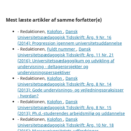
Mest læste artikler af samme forfatter(e)
- Redaktionen,
Kolofon
,
Dansk
Universitetspædagogisk Tidsskrift: Årg. 9 Nr. 16
(2014): Progression igennem universitetsuddannelse
- Redaktionen,
Fuldt nummer
,
Dansk
Universitetspædagogisk Tidsskrift: Årg. 11 Nr. 21
(2016): Universitetspædagogikum og udvikling af
undervisning - deltagerprojekter og
undervisningsperspektiver
- Redaktionen,
Kolofon
,
Dansk
Universitetspædagogisk Tidsskrift: Årg. 8 Nr. 14
(2013): Gode undervisnings- og vejledningspraksisser
- hvordan?
- Redaktionen,
Kolofon
,
Dansk
Universitetspædagogisk Tidsskrift: Årg. 8 Nr. 15
(2013): Ph.d.-studerendes arbejdsmiljø og uddannelse
- Redaktionen,
Kolofon
,
Dansk
Universitetspædagogisk Tidsskrift: Årg. 10 Nr. 18
(2015): Masseuniversitetets udfordringer –