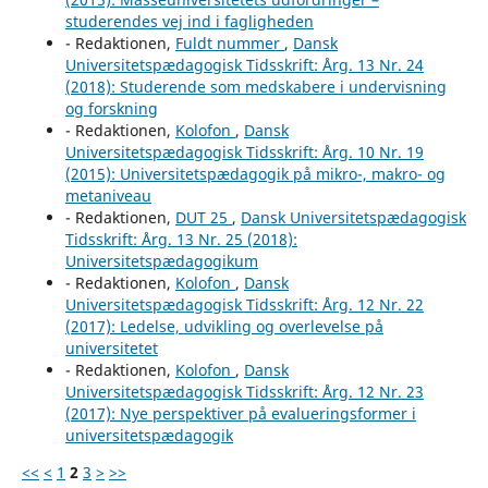
studerendes vej ind i fagligheden
- Redaktionen,
Fuldt nummer
,
Dansk
Universitetspædagogisk Tidsskrift: Årg. 13 Nr. 24
(2018): Studerende som medskabere i undervisning
og forskning
- Redaktionen,
Kolofon
,
Dansk
Universitetspædagogisk Tidsskrift: Årg. 10 Nr. 19
(2015): Universitetspædagogik på mikro-, makro- og
metaniveau
- Redaktionen,
DUT 25
,
Dansk Universitetspædagogisk
Tidsskrift: Årg. 13 Nr. 25 (2018):
Universitetspædagogikum
- Redaktionen,
Kolofon
,
Dansk
Universitetspædagogisk Tidsskrift: Årg. 12 Nr. 22
(2017): Ledelse, udvikling og overlevelse på
universitetet
- Redaktionen,
Kolofon
,
Dansk
Universitetspædagogisk Tidsskrift: Årg. 12 Nr. 23
(2017): Nye perspektiver på evalueringsformer i
universitetspædagogik
<<
<
1
2
3
>
>>