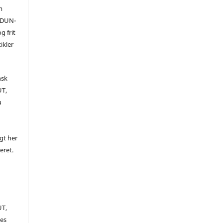
m
 (DUN-
g frit
ikler
nsk
UT,
u
igt her
ceret.
UT,
es