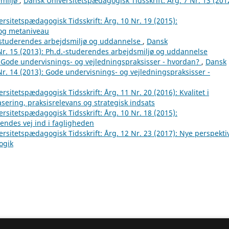
emiljø
,
Dansk Universitetspædagogisk Tidsskrift: Årg. 7 Nr. 13 (201
rsitetspædagogisk Tidsskrift: Årg. 10 Nr. 19 (2015):
 og metaniveau
d.-studerendes arbejdsmiljø og uddannelse
,
Dansk
 Nr. 15 (2013): Ph.d.-studerendes arbejdsmiljø og uddannelse
a: Gode undervisnings- og vejledningspraksisser - hvordan?
,
Dansk
Nr. 14 (2013): Gode undervisnings- og vejledningspraksisser -
rsitetspædagogisk Tidsskrift: Årg. 11 Nr. 20 (2016): Kvalitet i
sering, praksisrelevans og strategisk indsats
rsitetspædagogisk Tidsskrift: Årg. 10 Nr. 18 (2015):
endes vej ind i fagligheden
rsitetspædagogisk Tidsskrift: Årg. 12 Nr. 23 (2017): Nye perspekti
ogik