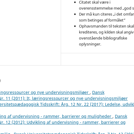
Citatet skal være i
overensstemmelse med „god s
Der må kun citeres „i det omfa
som betinges af formålet“
Ophavsmanden til teksten ska
krediteres, og kilden skal angive
ovenstående bibliografiske
oplysninger.
)
læringsressourcer og nye undervisningsmiljøer
,
Dansk
Nr. 11 (2011): It, læringsressourcer og nye undervisningsmiljøer
rsitetspædagogisk Tidsskrift: Årg. 12 Nr. 22 (2017): Ledelse, udvik
kling af undervisning - rammer, barrierer og muligheder
,
Dansk
Nr. 12 (2012): Udvikling af undervisning - rammer, barrierer og