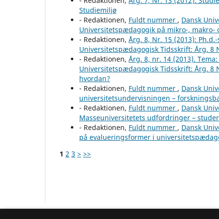
- Redaktionen,
Årg. 7, Nr. 13 (2012): Studi
Studiemiljø
- Redaktionen,
Fuldt nummer
,
Dansk Unive
Universitetspædagogik på mikro-, makro-
- Redaktionen,
Årg. 8, Nr. 15 (2013): Ph.
Universitetspædagogisk Tidsskrift: Årg. 8
- Redaktionen,
Årg. 8, nr. 14 (2013). Tem
Universitetspædagogisk Tidsskrift: Årg. 8 
hvordan?
- Redaktionen,
Fuldt nummer
,
Dansk Unive
universitetsundervisningen – forskningsba
- Redaktionen,
Fuldt nummer
,
Dansk Unive
Masseuniversitetets udfordringer – studer
- Redaktionen,
Fuldt nummer
,
Dansk Unive
på evalueringsformer i universitetspædag
1
2
3
>
>>