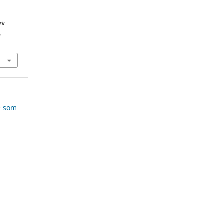
sk
.
e som