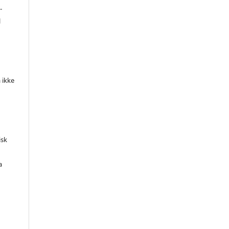
-
l
 ikke
isk
a