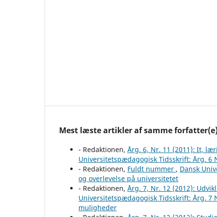
Mest læste artikler af samme forfatter(e
- Redaktionen,
Årg. 6, Nr. 11 (2011): It, 
Universitetspædagogisk Tidsskrift: Årg. 6 
- Redaktionen,
Fuldt nummer
,
Dansk Unive
og overlevelse på universitetet
- Redaktionen,
Årg. 7, Nr. 12 (2012): Udvi
Universitetspædagogisk Tidsskrift: Årg. 7 
muligheder