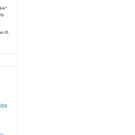
kik“
ng,
l
s ift.
ling