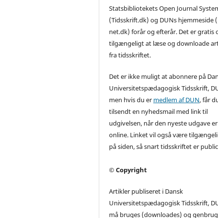
Statsbibliotekets Open Journal Syste
(Tidsskrift.dk) og DUNs hjemmeside
net.dk) forår og efterår. Det er gratis o
tilgængeligt at læse og downloade art
fra tidsskriftet.
Det er ikke muligt at abonnere på Da
Universitetspædagogisk Tidsskrift, D
men hvis du er
medlem af DUN
, får d
tilsendt en nyhedsmail med link til
udgivelsen, når den nyeste udgave er
online. Linket vil også være tilgængel
på siden, så snart tidsskriftet er publi
© Copyright
Artikler publiseret i Dansk
Universitetspædagogisk Tidsskrift, D
må bruges (downloades) og genbrug