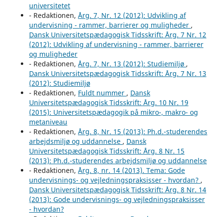
universitetet
- Redaktionen,
Årg. 7, Nr. 12 (2012): Udvikling af
undervisning - rammer, barrierer og muligheder
,
Dansk Universitetspædagogisk Tidsskrift: Årg. 7 Nr. 12
(2012): Udvikling af undervisning - rammer, barrierer
og muligheder
- Redaktionen,
Årg. 7, Nr. 13 (2012): Studiemiljø
,
Dansk Universitetspædagogisk Tidsskrift: Årg. 7 Nr. 13
(2012): Studiemiljø
- Redaktionen,
Fuldt nummer
,
Dansk
Universitetspædagogisk Tidsskrift: Årg. 10 Nr. 19
(2015): Universitetspædagogik på mikro-, makro- og
metaniveau
- Redaktionen,
Årg. 8, Nr. 15 (2013): Ph.d.-studerendes
arbejdsmiljø og uddannelse
,
Dansk
Universitetspædagogisk Tidsskrift: Årg. 8 Nr. 15
(2013): Ph.d.-studerendes arbejdsmiljø og uddannelse
- Redaktionen,
Årg. 8, nr. 14 (2013). Tema: Gode
undervisnings- og vejledningspraksisser - hvordan?
,
Dansk Universitetspædagogisk Tidsskrift: Årg. 8 Nr. 14
(2013): Gode undervisnings- og vejledningspraksisser
- hvordan?