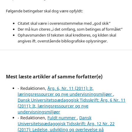
Følgende betingelser skal dog være opfyldt:
Citatet skal være i overensstemmelse med „god skik“
Der må kun citeres „i det omfang, som betinges af formålet“
Ophavsmanden til teksten skal krediteres, og kilden skal
angives ift. ovenstående bibliografiske oplysninger.
Mest læste artikler af samme forfatter(e)
- Redaktionen,
Årg. 6, Nr. 11 (2011): It,
læringsressourcer og nye undervisningsmiljøer
,
Dansk Universitetspædagogisk Tidsskrift: Årg. 6 Nr. 11
(2011): It, læringsressourcer og nye
undervisningsmiljøer
- Redaktionen,
Fuldt nummer
,
Dansk
Universitetspædagogisk Tidsskrift: Årg. 12 Nr. 22
(2017): Ledelse, udvikling og overlevelse på