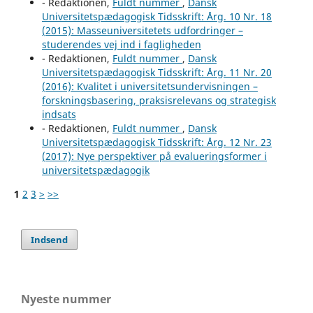
- Redaktionen,
Fuldt nummer
,
Dansk
Universitetspædagogisk Tidsskrift: Årg. 10 Nr. 18
(2015): Masseuniversitetets udfordringer –
studerendes vej ind i fagligheden
- Redaktionen,
Fuldt nummer
,
Dansk
Universitetspædagogisk Tidsskrift: Årg. 11 Nr. 20
(2016): Kvalitet i universitetsundervisningen –
forskningsbasering, praksisrelevans og strategisk
indsats
- Redaktionen,
Fuldt nummer
,
Dansk
Universitetspædagogisk Tidsskrift: Årg. 12 Nr. 23
(2017): Nye perspektiver på evalueringsformer i
universitetspædagogik
1
2
3
>
>>
Indsend
Nyeste nummer