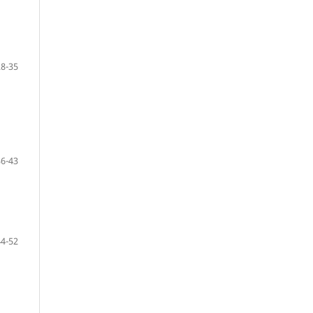
28-35
36-43
44-52