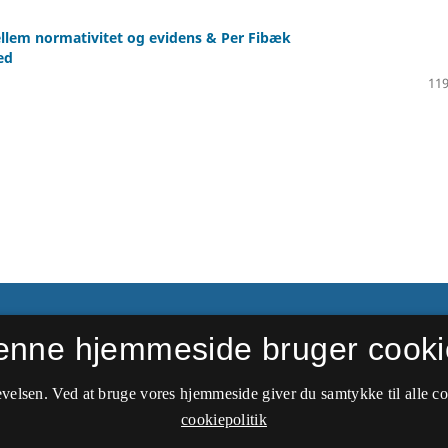
llem normativitet og evidens & Per Fibæk
ed
119
enne hjemmeside bruger cooki
velsen. Ved at bruge vores hjemmeside giver du samtykke til alle c
cookiepolitik