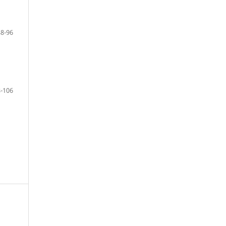
88-96
-106