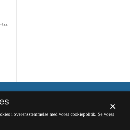
-122
es
×
ookies i overensstemmelse med vores cookiepolitik.
Se vores