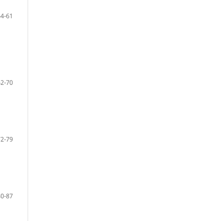
54-61
62-70
72-79
80-87