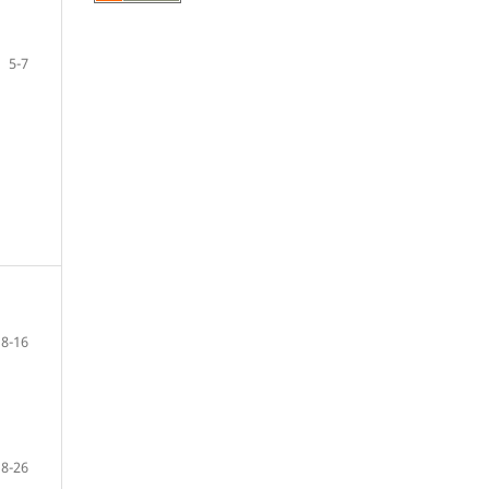
5-7
8-16
18-26