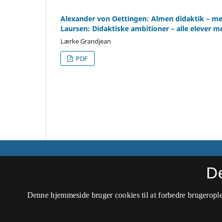
Alexander von Oettingen: Almen didaktik – me
Laursen: Didaktiske ambitioner – alle elever m
Lærke Grandjean
PDF
Tidsskrift for Professionsstudier
D
ISSN 2446-0273 (Trykt)
Denne hjemmeside bruger cookies til at forbedre brugerople
ISSN 2446-0281 (Online)
Tilgængelighedserklæring