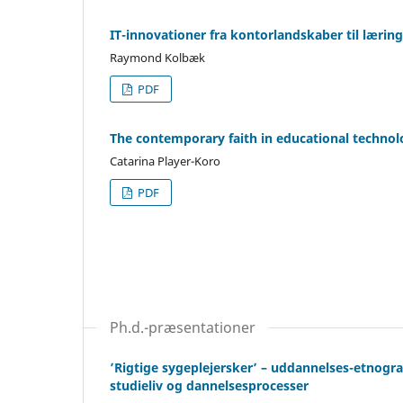
IT-innovationer fra kontorlandskaber til lærin
Raymond Kolbæk
PDF
The contemporary faith in educational technolog
Catarina Player-Koro
PDF
Ph.d.-præsentationer
’Rigtige sygeplejersker’ – uddannelses-etnogra
studieliv og dannelsesprocesser