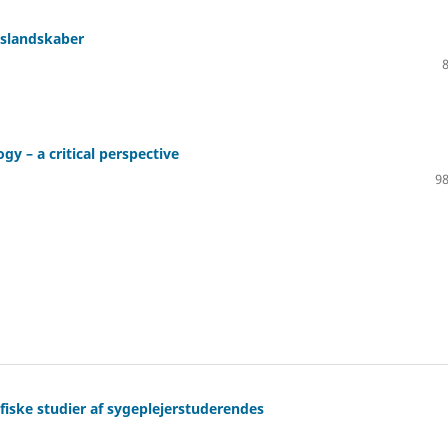
gslandskaber
y – a critical perspective
98
fiske studier af sygeplejerstuderendes