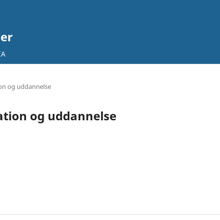
ier
IA
tion og uddannelse
vation og uddannelse