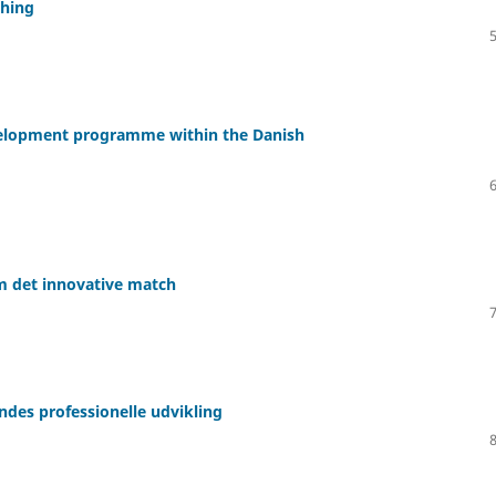
ching
evelopment programme within the Danish
om det innovative match
des professionelle udvikling