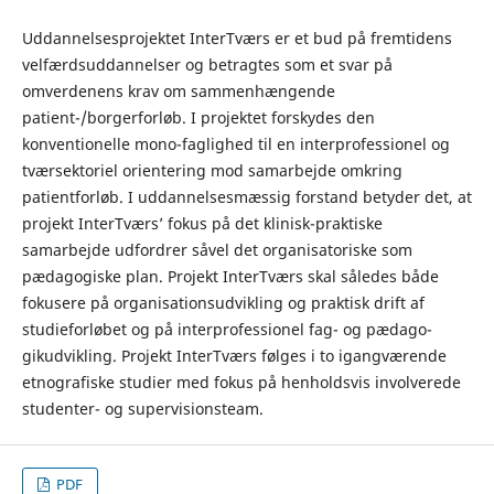
Uddannelsesprojektet InterTværs er et bud på fremtidens
velfærdsuddannelser og betragtes som et svar på
omverdenens krav om sammenhængende
patient-/borgerforløb. I projektet forskydes den
konventionelle mono-faglighed til en interprofessionel og
tværsektoriel orientering mod samarbejde omkring
patientforløb. I uddannelsesmæssig forstand betyder det, at
projekt InterTværs’ fokus på det klinisk-praktiske
samarbejde udfordrer såvel det organisatoriske som
pædagogiske plan. Projekt InterTværs skal således både
fokusere på organisationsudvikling og praktisk drift af
studieforløbet og på interprofessionel fag- og pædago-
gikudvikling. Projekt InterTværs følges i to igangværende
etnografiske studier med fokus på henholdsvis involverede
studenter- og supervisionsteam.
PDF