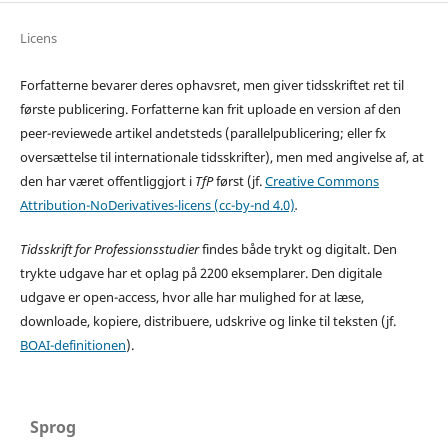
Licens
Forfatterne bevarer deres ophavsret, men giver tidsskriftet ret til
første publicering. Forfatterne kan frit uploade en version af den
peer-reviewede artikel andetsteds (parallelpublicering; eller fx
oversættelse til internationale tidsskrifter), men med angivelse af, at
den har været offentliggjort i
TfP
først (jf.
Creative Commons
Attribution-NoDerivatives-licens (cc-by-nd 4.0)
.
Tidsskrift for Professionsstudier
findes både trykt og digitalt. Den
trykte udgave har et oplag på 2200 eksemplarer. Den digitale
udgave er open-access, hvor alle har mulighed for at læse,
downloade, kopiere, distribuere, udskrive og linke til teksten (jf.
BOAI-definitionen
).
Sprog