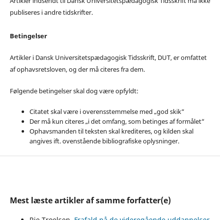
Artikler indsendt til Dansk Universitetspædagogisk Tidsskrift må ikke
publiseres i andre tidskrifter.
Betingelser
Artikler i Dansk Universitetspædagogisk Tidsskrift, DUT, er omfattet
af ophavsretsloven, og der må citeres fra dem.
Følgende betingelser skal dog være opfyldt:
Citatet skal være i overensstemmelse med „god skik“
Der må kun citeres „i det omfang, som betinges af formålet“
Ophavsmanden til teksten skal krediteres, og kilden skal
angives ift. ovenstående bibliografiske oplysninger.
Mest læste artikler af samme forfatter(e)
Rie Troelsen,
Frafald på de videregående uddannelser