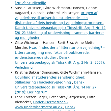
(2012): Studiemiljø
Sussie Laustsen, Gitte Wichmann-Hansen, Hanne
Aagaard, Golnosh Bahrami, Pia Dreyer,
Brugen af
vejlederbrev til universitetsstuderende – en
diskussion af dets betydning i vejledningsprocessen
,
Dansk Universitetspædagogisk Tidsskrift: Årg. 7 Nr. 12
(2012): Udvikling af undervisning - rammer, barrierer
og muligheder
Gitte Wichmann-Hansen, Berit Eika, Anne Mette
Mørcke,
Hvad findes der af litteratur om vejledning? –
Litteratursøgning med fokus på publicerede,
evidensbaserede studier
,
Dansk
Universitetspædagogisk Tidsskrift: Årg. 2 Nr. 3 (2007):
Vejledning
Kristina Bakkær Simonsen, Gitte Wichmann-Hansen,
Udvikling af studerendes selvstændighed:
Stilladsering i bachelorvejledning
,
Dansk
Universitetspædagogisk Tidsskrift: Årg. 14 Nr. 27
(2019): Læringsrum
Lene Tortzen Bager, Peter Stray Jørgensen, Lotte
Rienecker,
Undervisermetroen –
www.undervisermetro.au.dk
,
Dansk