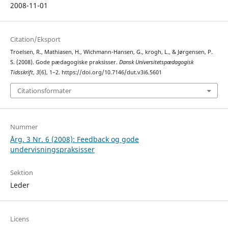
2008-11-01
Citation/Eksport
Troelsen, R., Mathiasen, H., Wichmann-Hansen, G., krogh, L., & Jørgensen, P.
S. (2008). Gode pædagogiske praksisser.
Dansk Universitetspædagogisk
Tidsskrift
,
3
(6), 1–2. https://doi.org/10.7146/dut.v3i6.5601
Citationsformater
Nummer
Årg. 3 Nr. 6 (2008): Feedback og gode
undervisningspraksisser
Sektion
Leder
Licens