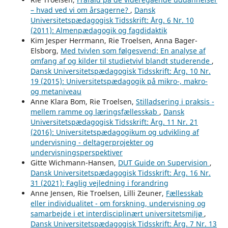
– hvad ved vi om årsagerne?
,
Dansk
Universitetspædagogisk Tidsskrift: Årg. 6 Nr. 10
(2011): Almenpædagogik og fagdidaktik
Kim Jesper Herrmann, Rie Troelsen, Anna Bager-
Elsborg,
Med tvivlen som følgesvend: En analyse af
omfang af og kilder til studietvivl blandt studerende
,
Dansk Universitetspædagogisk Tidsskrift: Årg. 10 Nr.
19 (2015): Universitetspædagogik på mikro-, makro-
og metaniveau
Anne Klara Bom, Rie Troelsen,
Stilladsering i praksis -
mellem ramme og læringsfællesskab
,
Dansk
Universitetspædagogisk Tidsskrift: Årg. 11 Nr. 21
(2016): Universitetspædagogikum og udvikling af
undervisning - deltagerprojekter og
undervisningsperspektiver
Gitte Wichmann-Hansen,
DUT Guide on Supervision
,
Dansk Universitetspædagogisk Tidsskrift: Årg. 16 Nr.
31 (2021): Faglig vejledning i forandring
Anne Jensen, Rie Troelsen, Lilli Zeuner,
Fællesskab
eller individualitet - om forskning, undervisning og
samarbejde i et interdisciplinært universitetsmiljø
,
Dansk Universitetspædagogisk Tidsskrift: Årg. 7 Nr. 13