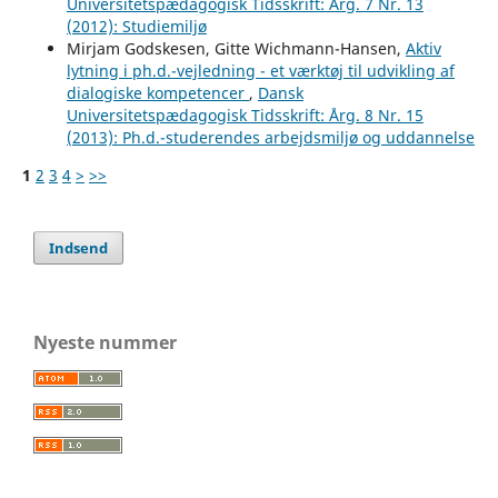
Universitetspædagogisk Tidsskrift: Årg. 7 Nr. 13
(2012): Studiemiljø
Mirjam Godskesen, Gitte Wichmann-Hansen,
Aktiv
lytning i ph.d.-vejledning - et værktøj til udvikling af
dialogiske kompetencer
,
Dansk
Universitetspædagogisk Tidsskrift: Årg. 8 Nr. 15
(2013): Ph.d.-studerendes arbejdsmiljø og uddannelse
1
2
3
4
>
>>
Indsend
Nyeste nummer