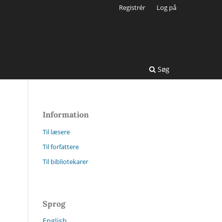
Registrér
Log på
Søg
Information
Til læsere
Til forfattere
Til bibliotekarer
Sprog
English