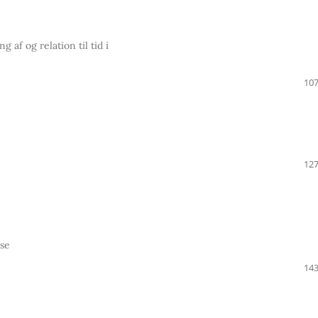
af og relation til tid i
107
127
lse
143