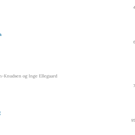
n
en-Knudsen og Inge Ellegaard
g
95