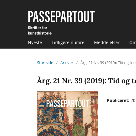
Nyeste
Tidligere numre
Meddelelser
O
Startside
/
Arkiver
/
Årg. 21 Nr. 39 (2019): Tid og te
Årg. 21 Nr. 39 (2019): Tid og
Publiceret:
20