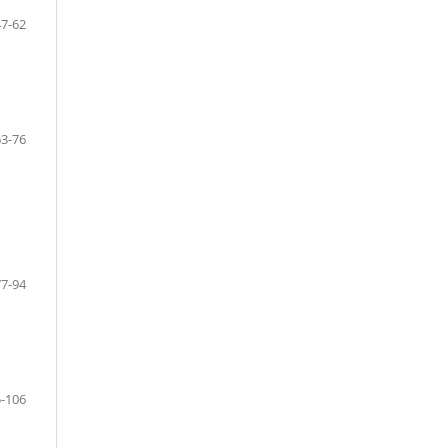
47-62
63-76
77-94
-106