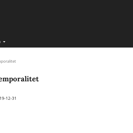
m
mporalitet
 temporalitet
19-12-31