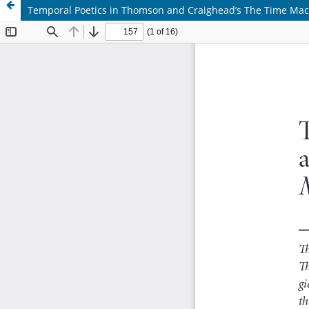
Temporal Poetics in Thomson and Craighead’s The Time Mac