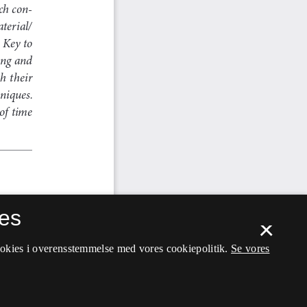
es
×
ookies i overensstemmelse med vores cookiepolitik.
Se vores