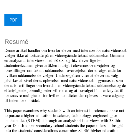
PDF
Resumé
Denne artikel handler om hvorfor elever med interesse for naturvidenskab
vælger ikke at fortsætte på en videregående teknat-uddannelse. Gennem
en analyse af interviews med 38 stx- og htx-elever lige før
studentereksamen giver artiklen indsigt i elevernes overvejelser og
forestillinger om teknat-uddannelser, overvejelser der er afgørende for
hvilken uddannelse de vælger. Undersøgelsen viser at elevernes valg
påvirkes af såvel deres oplevelser med naturvidenskab i gymnasiet som
deres forestillinger om hvordan en videregående teknat-uddannelse og de
efterfølgende jobmuligheder vil være, og at fravalget bl.a. er knyttet til
for snævre muligheder for hvilke identiteter der opleves at være adgang
til inden for området.
This paper examines why students with an interest in science choose not
to pursue a higher education in science, tech nology, engineering or
mathematics (STEM). Through an analysis of interviews with 38 third
year Danish upper-secondary school students the paper offers an insight
into the students’ considerations concerning STEM higher-education