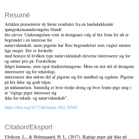
Resumé
Artiklen præsenterer de første resultater fra en landsdækkende
spørgeskemaundersøgelse blandt
htx-elever. Undersøgelsen viser at drengenes valg af htx frem for alt er
begrundet i en interesse for
naturvidenskab, mens pigerne har flere begrundelser som vægter næsten
lige meget. Der er forskelle
med hensyn til hvilken type naturvidenskab eleverne interesserer sig for
og sætter pris på. Forskellene
følger kønnene, men også studieretningerne. Mens en stor del af drengene
interesserer sig for teknologi,
interesserer den største del af pigerne sig for sundhed og sygdom. Pigerne
på htx føler sig godt tilpas
på uddannelsen. Samtidig er hver tredje dreng og hver femte pige enig i
at “rigtige piger interesser sig
ikke for teknik- og naturvidenskab”.
https://doi.org/10.7146/mona.v0i2.36545
Citation/Eksport
Ulriksen, L., & Holmegaard, H. L. (2017). Rigtige piger går ikke på