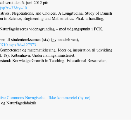
aliseret den 6. juni 2012 på:
ex.jsp?x=33&y=10
.
atives, Negotiations, and Choices. A Longitudinal Study of Danish
on in Science, Engineering and Mathematics. Ph.d.-afhandling,
Naturfagslæreres vidensgrundlag – med udgangspunkt i PCK.
sen til studentereksamen (stx) (gymnasieloven),
R0710.aspx?id=127573
Kompetencer og matematiklæring. Ideer og inspiration til udvikling
. 18). København: Undervisningsministeriet.
stand: Knowledge Growth in Teaching. Educational Researcher,
tive Commons Navngivelse –Ikke-kommerciel (by-nc)
.
og Naturfagsdidaktik