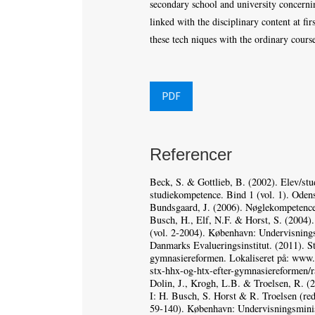
secondary school and university concerni
linked with the disciplinary content at fir
these tech niques with the ordinary course
PDF
Referencer
Beck, S. & Gottlieb, B. (2002). Elev/stu
studiekompetence. Bind 1 (vol. 1). Oden
Bundsgaard, J. (2006). Nøglekompetencer
Busch, H., Elf, N.F. & Horst, S. (2004)
(vol. 2‑2004). København: Undervisnings
Danmarks Evalueringsinstitut. (2011). S
gymnasiereformen. Lokaliseret på: www.
stx-hhx-og-htx-efter-gymnasiereformen/r
Dolin, J., Krogh, L.B. & Troelsen, R. (2
I: H. Busch, S. Horst & R. Troelsen (red.
59‑140). København: Undervisningsminis