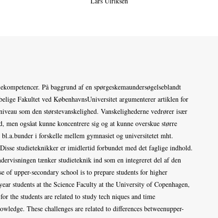
Lars Ulriksen
diekompetencer. På baggrund af en spørgeskemaundersøgelseblandt
belige Fakultet ved KøbenhavnsUniversitet argumenterer artiklen for
e niveau som den størstevanskelighed. Vanskelighederne vedrører især
id, men ogsåat kunne koncentrere sig og at kunne overskue større
bl.a.bunder i forskelle mellem gymnasiet og universitetet mht.
.Disse studieteknikker er imidlertid forbundet med det faglige indhold.
undervisningen tænker studieteknik ind som en integreret del af den
e of upper-secondary school is to prepare students for higher
year students at the Science Faculty at the University of Copenhagen,
 for the students are related to study tech niques and time
owledge. These challenges are related to differences betweenupper-