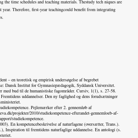
ng the time schedules and teaching materials. Thestudy tech niques are
st year. Therefore, first-year teachingcould benefit from integrating
s.
dent – en teoretisk og empirisk undersøgelse af begrebet
se: Dansk Institut for Gymnasiepædagogik, Syddansk Universitet.
 med bud til de humanistiske fagområder. Cursiv, 1(1), s. 27‑58.
. Fremtidens uddannelser. Den ny faglighed og dens forudsætninger
ministeriet.
tudiekompetence. Pejlemærker efter 2. gennemløb af
eva.dk/projekter/2010/studiekompetence-efterandet-gennemloeb-af-
apport/studiekompetence.
003). En kompetencebeskrivelse af naturfagene (oversætter, Trans.).
), Inspiration til fremtidens naturfaglige uddannelse. En antologi (s.
teriet.