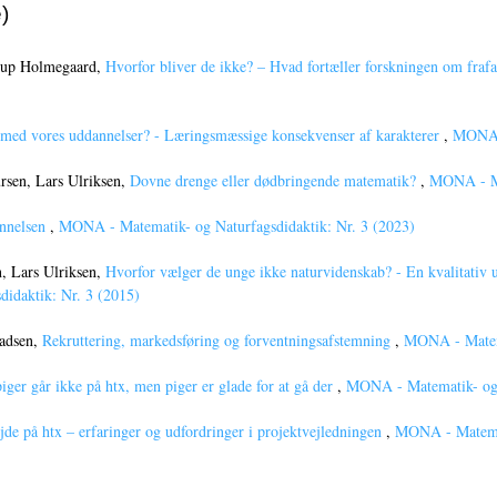
)
trup Holmegaard,
Hvorfor bliver de ikke? – Hvad fortæller forskningen om fr
 med vores uddannelser? - Læringsmæssige konsekvenser af karakterer
,
MONA -
ursen, Lars Ulriksen,
Dovne drenge eller dødbringende matematik?
,
MONA - Ma
annelsen
,
MONA - Matematik- og Naturfagsdidaktik: Nr. 3 (2023)
, Lars Ulriksen,
Hvorfor vælger de unge ikke naturvidenskab? - En kvalitativ 
idaktik: Nr. 3 (2015)
Madsen,
Rekruttering, markedsføring og forventningsafstemning
,
MONA - Matema
piger går ikke på htx, men piger er glade for at gå der
,
MONA - Matematik- og N
jde på htx – erfaringer og udfordringer i projektvejledningen
,
MONA - Matemat