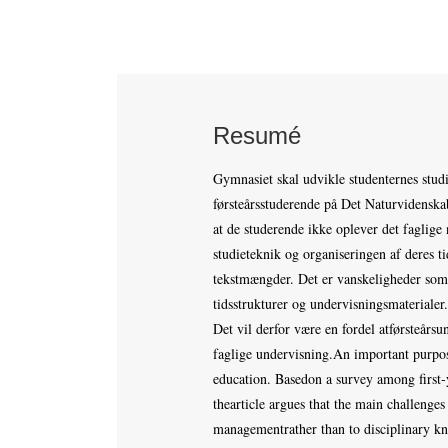
Resumé
Gymnasiet skal udvikle studenternes stu
førsteårsstuderende på Det Naturvidenska
at de studerende ikke oplever det faglig
studieteknik og organiseringen af deres t
tekstmængder. Det er vanskeligheder som 
tidsstrukturer og undervisningsmaterialer
Det vil derfor være en fordel atførsteårs
faglige undervisning.An important purpos
education. Basedon a survey among first-
thearticle argues that the main challenges
managementrather than to disciplinary kn