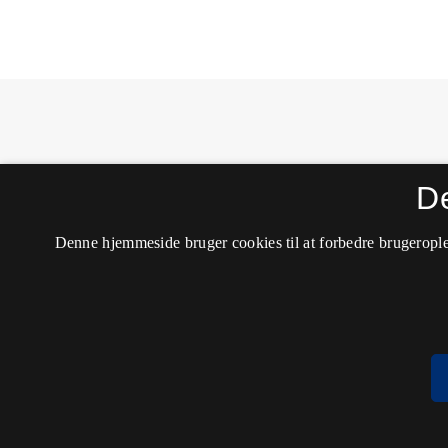
MONA - Matematik- og Naturfagsdidaktik
D
ISSN 1604-8628 (Trykt)
ISSN 2245-8948 (Online)
Tilgængelighedserklæring
Denne hjemmeside bruger cookies til at forbedre brugerople