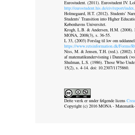
Eurostudent. (2011). Eurostudent IV. Lok
http://eurostudent.his.de/eiv/report/ind
Holmegaard, H.T. (2012). Students’ Narr
Students’ Transition into Higher Educati
Københavns Universitet.
Krogh, L.B. & Andersen, H.M. (2008). 
MONA, 2008(3), s. 36‑55.
L 33, (2003) Forslag til lov om uddannel
https://www.retsinformation.dk/Forms/
Niss, M. & Jensen, T.H. (red.). (2002). 
af matematikundervisning i Danmark (vol
Shulman, L.S. (1986). Those Who Under
15(2), s. 4‑14. doi: 10.2307/1175860.
Dette værk er under følgende licens
Crea
Copyright (c) 2016 MONA - Matematik- 