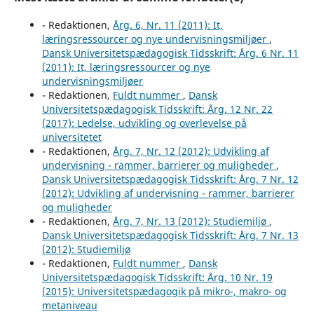
- Redaktionen,
Årg. 6, Nr. 11 (2011): It,
læringsressourcer og nye undervisningsmiljøer
,
Dansk Universitetspædagogisk Tidsskrift: Årg. 6 Nr. 11
(2011): It, læringsressourcer og nye
undervisningsmiljøer
- Redaktionen,
Fuldt nummer
,
Dansk
Universitetspædagogisk Tidsskrift: Årg. 12 Nr. 22
(2017): Ledelse, udvikling og overlevelse på
universitetet
- Redaktionen,
Årg. 7, Nr. 12 (2012): Udvikling af
undervisning - rammer, barrierer og muligheder
,
Dansk Universitetspædagogisk Tidsskrift: Årg. 7 Nr. 12
(2012): Udvikling af undervisning - rammer, barrierer
og muligheder
- Redaktionen,
Årg. 7, Nr. 13 (2012): Studiemiljø
,
Dansk Universitetspædagogisk Tidsskrift: Årg. 7 Nr. 13
(2012): Studiemiljø
- Redaktionen,
Fuldt nummer
,
Dansk
Universitetspædagogisk Tidsskrift: Årg. 10 Nr. 19
(2015): Universitetspædagogik på mikro-, makro- og
metaniveau