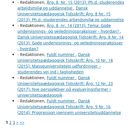
- Redaktionen,
Årg. 8, Nr. 15 (2013): Ph.d.-studerendes
arbejdsmiljø og uddannelse
,
Dansk
Universitetspædagogisk Tidsskrift: Årg. 8 Nr. 15
(2013): Ph.d.-studerendes arbejdsmiljø og uddannelse
- Redaktionen,
Årg. 8, nr. 14 (2013). Tema: Gode
undervisnings- og vejledningspraksisser - hvordan?
,
Dansk Universitetspædagogisk Tidsskrift: Årg. 8 Nr. 14
(2013): Gode undervisnings- og vejledningspraksisser
- hvordan?
- Redaktionen,
Fuldt nummer
,
Dansk
Universitetspædagogisk Tidsskrift: Årg. 10 Nr. 18
(2015): Masseuniversitetets udfordringer –
studerendes vej ind i fagligheden
- Redaktionen,
Fuldt nummer
,
Dansk
Universitetspædagogisk Tidsskrift: Årg. 12 Nr. 23
(2017): Nye perspektiver på evalueringsformer i
universitetspædagogik
- Redaktionen,
Fuldt nummer
,
Dansk
Universitetspædagogisk Tidsskrift: Årg. 9 Nr. 16
(2014): Progression igennem universitetsuddannelse
1
2
3
>
>>