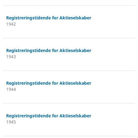
Registreringstidende for Aktieselskaber
1942
Registreringstidende for Aktieselskaber
1943
Registreringstidende for Aktieselskaber
1944
Registreringstidende for Aktieselskaber
1945