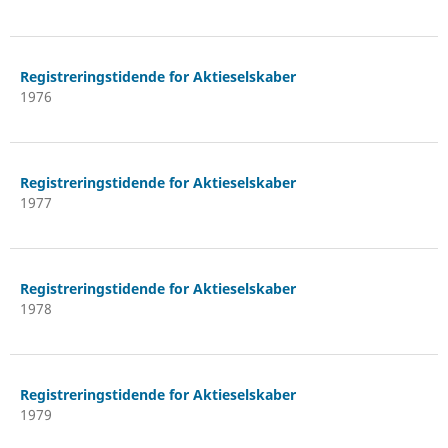
Registreringstidende for Aktieselskaber
1976
Registreringstidende for Aktieselskaber
1977
Registreringstidende for Aktieselskaber
1978
Registreringstidende for Aktieselskaber
1979