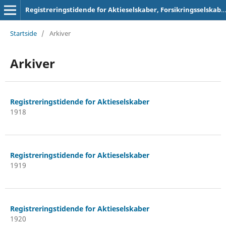
Registreringstidende for Aktieselskaber, Forsikringsselskaber og Foreninger
Startside
/
Arkiver
Arkiver
Registreringstidende for Aktieselskaber
1918
Registreringstidende for Aktieselskaber
1919
Registreringstidende for Aktieselskaber
1920