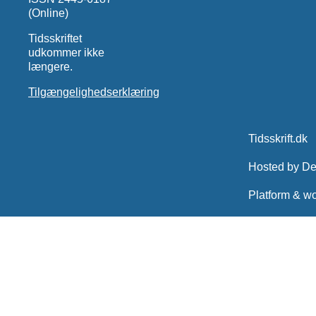
(Online)
Tidsskriftet
udkommer ikke
længere.
Tilgængelighedserklæring