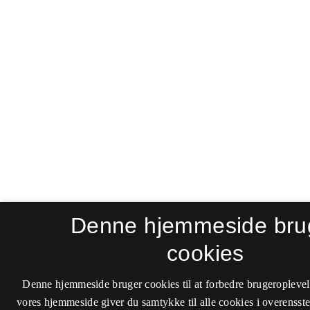
Denne hjemmeside bru
cookies
Denne hjemmeside bruger cookies til at forbedre brugeroplevel
vores hjemmeside giver du samtykke til alle cookies i overenss