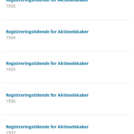
1933
Registreringstidende for Aktieselskaber
1934
Registreringstidende for Aktieselskaber
1935
Registreringstidende for Aktieselskaber
1936
Registreringstidende for Aktieselskaber
1937