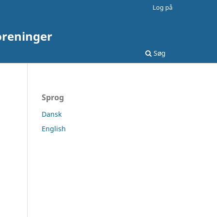
Log på
oreninger
Søg
Sprog
Dansk
English