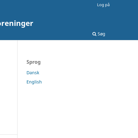
Log på
oreninger
Søg
Sprog
Dansk
English