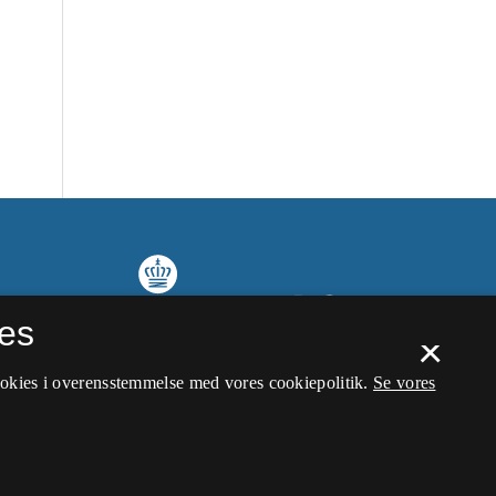
es
×
ookies i overensstemmelse med vores cookiepolitik.
Se vores