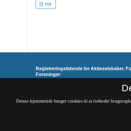
PDF
Registreringstidende for Aktieselskaber, F
Foreninger
ISSN 2445-5059 (Trykt)
D
ISSN 2445-6187 (Online)
Denne hjemmeside bruger cookies til at forbedre brugerople
Tidsskriftet udkommer ikke længere.
Tilgængelighedserklæring