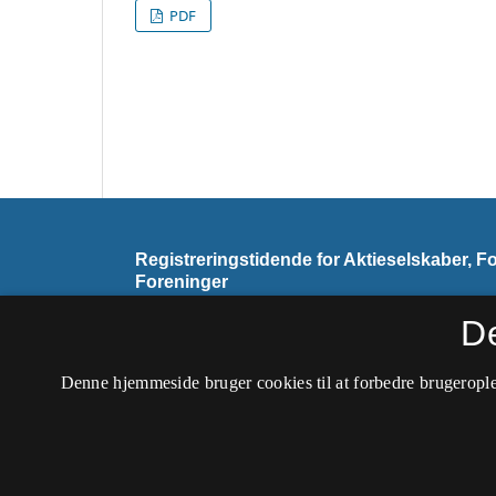
PDF
Registreringstidende for Aktieselskaber, F
Foreninger
ISSN 2445-5059 (Trykt)
D
ISSN 2445-6187 (Online)
Denne hjemmeside bruger cookies til at forbedre brugerople
Tidsskriftet udkommer ikke længere.
Tilgængelighedserklæring