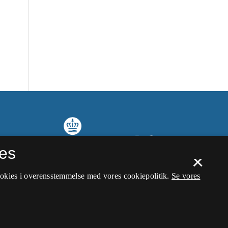
es
×
ookies i overensstemmelse med vores cookiepolitik.
Se vores