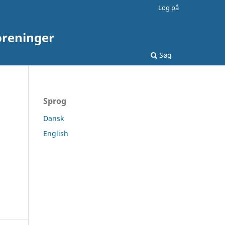
Log på
oreninger
Søg
Sprog
Dansk
English