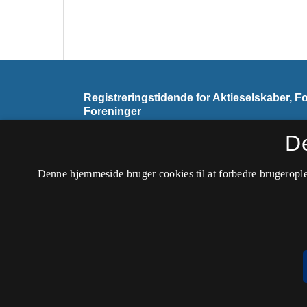
Registreringstidende for Aktieselskaber, F
Foreninger
ISSN 2445-5059 (Trykt)
D
ISSN 2445-6187 (Online)
Denne hjemmeside bruger cookies til at forbedre brugerople
Tidsskriftet udkommer ikke længere.
Tilgængelighedserklæring