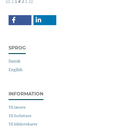
<<
<
1
2
3
>
>>
SPROG
Dansk
English
INFORMATION
Til læsere
Til forfattere
Til bibliotekarer