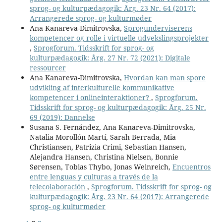
sprog- og kulturpædagogik: Årg. 23 Nr. 64 (2017):
Arrangerede sprog- og kulturmøder
Ana Kanareva-Dimitrovska,
Sprogunderviserens
kompetencer og rolle i virtuelle udvekslingsprojekter
,
Sprogforum. Tidsskrift for sprog- og
kulturpædagogik: Årg. 27 Nr. 72 (2021): Digitale
ressourcer
Ana Kanareva-Dimitrovska,
Hvordan kan man spore
udvikling af interkulturelle kommunikative
kompetencer i onlineinteraktioner?
,
Sprogforum.
Tidsskrift for sprog- og kulturpædagogik: Årg. 25 Nr.
69 (2019): Dannelse
Susana S. Fernández, Ana Kanareva-Dimitrovska,
Natalia Morollón Martí, Sarah Berrada, Mia
Christiansen, Patrizia Crimi, Sebastian Hansen,
Alejandra Hansen, Christina Nielsen, Bonnie
Sørensen, Tobias Thybo, Jonas Weinreich,
Encuentros
entre lenguas y culturas a través de la
telecolaboración
,
Sprogforum. Tidsskrift for sprog- og
kulturpædagogik: Årg. 23 Nr. 64 (2017): Arrangerede
sprog- og kulturmøder