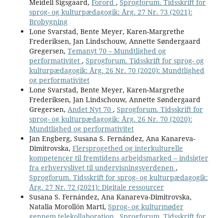
Meidell Sigsgaard,
Forord
,
Sprogforum. Tidsskrift for
sprog- og kulturpædagogik: Årg. 27 Nr. 73 (2021):
Brobygning
Lone Svarstad, Bente Meyer, Karen-Margrethe
Frederiksen, Jan Lindschouw, Annette Søndergaard
Gregersen,
Temanyt 70 – Mundtlighed og
performativitet
,
Sprogforum. Tidsskrift for sprog- og
kulturpædagogik: Årg. 26 Nr. 70 (2020): Mundtlighed
og performativitet
Lone Svarstad, Bente Meyer, Karen-Margrethe
Frederiksen, Jan Lindschouw, Annette Søndergaard
Gregersen,
Andet Nyt 70
,
Sprogforum. Tidsskrift for
sprog- og kulturpædagogik: Årg. 26 Nr. 70 (2020):
Mundtlighed og performativitet
Jan Engberg, Susana S. Fernández, Ana Kanareva-
Dimitrovska,
Flersprogethed og interkulturelle
kompetencer til fremtidens arbejdsmarked – indsigter
fra erhvervslivet til undervisningsverdenen
,
Sprogforum. Tidsskrift for sprog- og kulturpædagogik:
Årg. 27 Nr. 72 (2021): Digitale ressourcer
Susana S. Fernández, Ana Kanareva-Dimitrovska,
Natalia Morollón Marti,
Sprog- og kulturmøder
gennem telekollaboration
,
Sprogforum. Tidsskrift for