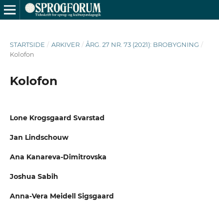
STARTSIDE
/
ARKIVER
/
ÅRG. 27 NR. 73 (2021): BROBYGNING
/
Kolofon
Kolofon
Lone Krogsgaard Svarstad
Jan Lindschouw
Ana Kanareva-Dimitrovska
Joshua Sabih
Anna-Vera Meidell Sigsgaard