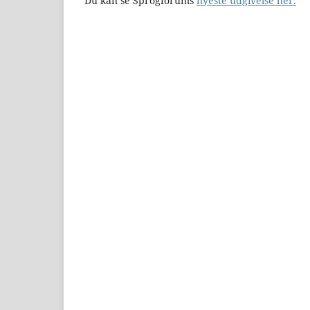
Du kan se Sprogforums
nyeste udgivelse her.