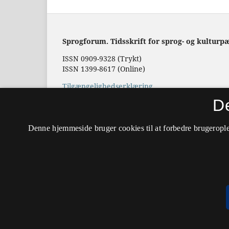
Sprogforum. Tidsskrift for sprog- og kulturp
ISSN 0909-9328 (Trykt)
ISSN 1399-8617 (Online)
Tilgængelighedserklæring
D
Hostet af
Det Kgl. Bibliotek
Denne hjemmeside bruger cookies til at forbedre brugerople