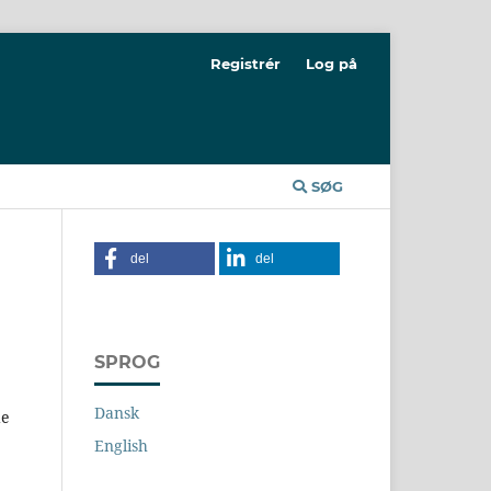
Registrér
Log på
SØG
del
del
SPROG
Dansk
de
English