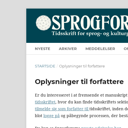
NYESTE
ARKIVER
MEDDELELSER
O
STARTSIDE
/
Oplysninger til forfattere
Oplysninger til forfattere
Er du interesseret i at fremsende et manuskript 
tidsskriftet
, hvor du kan finde tidsskriftets sekt
tilmelde sig som forfatter til
tidsskriftet, inden 
blot
logge på
og påbegynde processen, der består