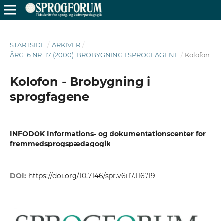
STARTSIDE
/
ARKIVER
/
ÅRG. 6 NR. 17 (2000): BROBYGNING I SPROGFAGENE
/
Kolofon
Kolofon - Brobygning i
sprogfagene
INFODOK Informations- og dokumentationscenter for
fremmedsprogspædagogik
DOI:
https://doi.org/10.7146/spr.v6i17.116719