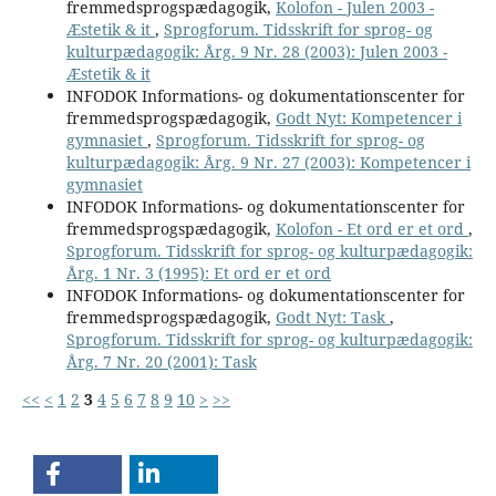
fremmedsprogspædagogik,
Kolofon - Julen 2003 -
Æstetik & it
,
Sprogforum. Tidsskrift for sprog- og
kulturpædagogik: Årg. 9 Nr. 28 (2003): Julen 2003 -
Æstetik & it
INFODOK Informations- og dokumentationscenter for
fremmedsprogspædagogik,
Godt Nyt: Kompetencer i
gymnasiet
,
Sprogforum. Tidsskrift for sprog- og
kulturpædagogik: Årg. 9 Nr. 27 (2003): Kompetencer i
gymnasiet
INFODOK Informations- og dokumentationscenter for
fremmedsprogspædagogik,
Kolofon - Et ord er et ord
,
Sprogforum. Tidsskrift for sprog- og kulturpædagogik:
Årg. 1 Nr. 3 (1995): Et ord er et ord
INFODOK Informations- og dokumentationscenter for
fremmedsprogspædagogik,
Godt Nyt: Task
,
Sprogforum. Tidsskrift for sprog- og kulturpædagogik:
Årg. 7 Nr. 20 (2001): Task
<<
<
1
2
3
4
5
6
7
8
9
10
>
>>