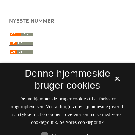
NYESTE NUMMER
Denne hjemmeside
×
bruger cookies
Sprogforum. Tidsskrift for sprog- og
kulturpædagogik
Denne hjemmeside bruger cookies til at forbedre
ISSN 0909-9328 (Trykt)
ISSN 1399-8617 (Online)
brugeroplevelsen. Ved at bruge vores hjemmeside giver du
samtykke til alle cookies i overensstemmelse med vores
Tilgængelighedserklæring
cookiepolitik.
Se vores cookiepolitik
Hostet af
Det Kgl. Bibliotek