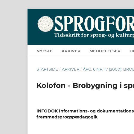
NYESTE
ARKIVER
MEDDELELSER
O
STARTSIDE
/
ARKIVER
/
ÅRG. 6 NR. 17 (2000): 
Kolofon - Brobygning i s
INFODOK Informations- og dokumentationsc
fremmedsprogspædagogik