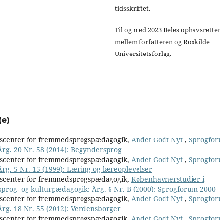
tidsskriftet.
Til og med 2023 Deles ophavsrette
mellem forfatteren og Roskilde
Universitetsforlag.
(e)
nscenter for fremmedsprogspædagogik,
Andet Godt Nyt
,
Sprogfor
 Årg. 20 Nr. 58 (2014): Begyndersprog
nscenter for fremmedsprogspædagogik,
Andet Godt Nyt
,
Sprogfor
Årg. 5 Nr. 15 (1999): Læring og læreoplevelser
nscenter for fremmedsprogspædagogik,
Københavnerstudier i
 sprog- og kulturpædagogik: Årg. 6 Nr. B (2000): Sprogforum 2000
nscenter for fremmedsprogspædagogik,
Andet Godt Nyt
,
Sprogfor
 Årg. 18 Nr. 55 (2012): Verdensborger
nscenter for fremmedsprogspædagogik,
Andet Godt Nyt
,
Sprogfor