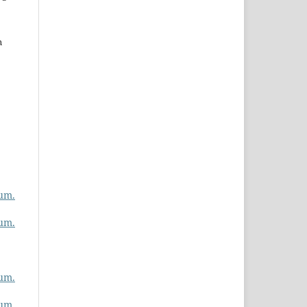
n
um.
um.
um.
um.