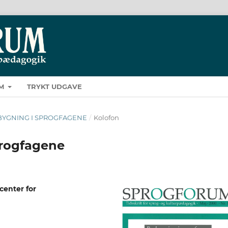
M
TRYKT UDGAVE
BROBYGNING I SPROGFAGENE
/
Kolofon
progfagene
enter for