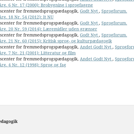
Årg. 6 Nr. 17 (2000): Brobygning i sprogfagene
nscenter for fremmedsprogspædagogik,
Godt Nyt
,
Sprogforum.
rg. 18 Nr. 54 (2012): It NU
nscenter for fremmedsprogspædagogik,
Godt Nyt
,
Sprogforum.
 Årg. 20 Nr. 59 (2014): Læremidler uden grænser
nscenter for fremmedsprogspædagogik,
Godt Nyt
,
Sprogforum.
Årg. 21 Nr. 60 (2015): Kritisk sprog- og kulturpædagogik
nscenter for fremmedsprogspædagogik,
Andet Godt Nyt
,
Sprogfor
rg. 7 Nr. 21 (2001): Litteratur og film
nscenter for fremmedsprogspædagogik,
Andet Godt Nyt
,
Sprogfor
Årg. 4 Nr. 12 (1998): Sprog og fag
ædagogik