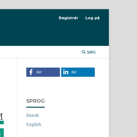
Registrér
Log på
SØG
del
del
SPROG
Dansk
English