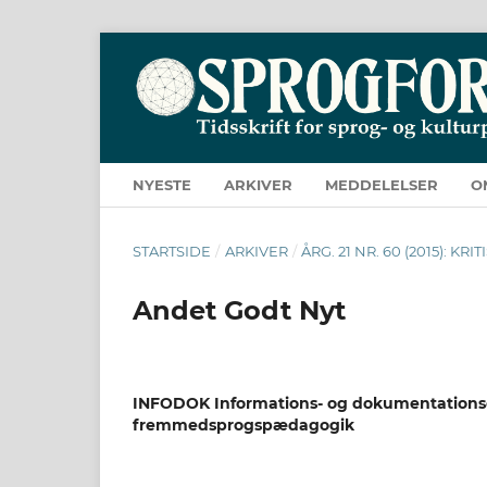
NYESTE
ARKIVER
MEDDELELSER
O
STARTSIDE
/
ARKIVER
/
ÅRG. 21 NR. 60 (2015): 
Andet Godt Nyt
INFODOK Informations- og dokumentationsc
fremmedsprogspædagogik