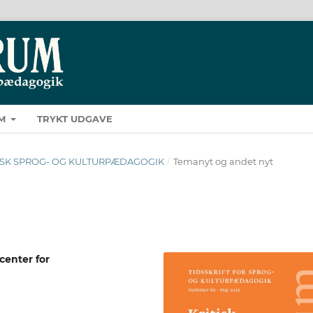
M
TRYKT UDGAVE
KRITISK SPROG- OG KULTURPÆDAGOGIK
/
Temanyt og andet nyt
enter for