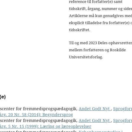
reference til forfatter(e) samt
tidsskrift, årgang, nummer og sider
Artiklerne må kun genudgives me
eksplicit tilladelse fra forfatter(e) 
tidsskriftet.
Til og med 2023 Deles ophavsrette
mellem forfatteren og Roskilde
Universitetsforlag.
(e)
nscenter for fremmedsprogspædagogik,
Andet Godt Nyt
,
Sprogfor
 Årg. 20 Nr. 58 (2014): Begyndersprog
nscenter for fremmedsprogspædagogik,
Andet Godt Nyt
,
Sprogfor
Årg. 5 Nr. 15 (1999): Læring og læreoplevelser