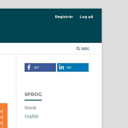
Registrér
Log på
SØG
del
del
SPROG
Dansk
English