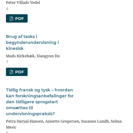
Peter Villads Vedel
4
PDF
Brug af tasks i
begynderundervisning i
kinesisk
Mads Kirkebæk, Xiangyun Du
7
PDF
Tidlig fransk og tysk – hvordan
kan forskningsanbefalinger for
den tidligere sprogstart
omsættes til
undervisningspraksis?
Petra Daryai-Hansen, Annette Gregersen, Susanne Lundh, Selma
Mesic
8