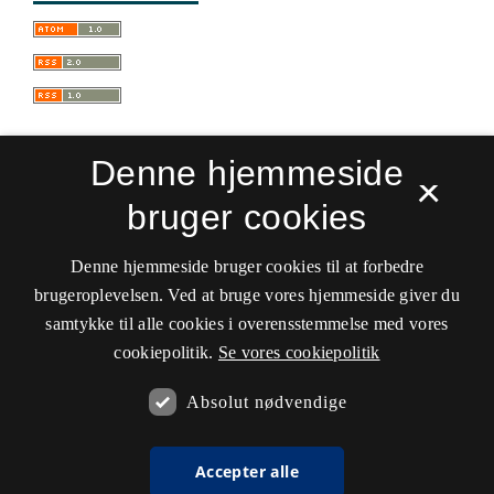
Denne hjemmeside
×
bruger cookies
Sprogforum. Tidsskrift for sprog- og
kulturpædagogik
Denne hjemmeside bruger cookies til at forbedre
ISSN 0909-9328 (Trykt)
ISSN 1399-8617 (Online)
brugeroplevelsen. Ved at bruge vores hjemmeside giver du
samtykke til alle cookies i overensstemmelse med vores
Tilgængelighedserklæring
cookiepolitik.
Se vores cookiepolitik
Hostet af
Det Kgl. Bibliotek
Absolut nødvendige
Accepter alle