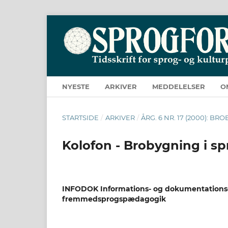
NYESTE
ARKIVER
MEDDELELSER
O
STARTSIDE
/
ARKIVER
/
ÅRG. 6 NR. 17 (2000): 
Kolofon - Brobygning i s
INFODOK Informations- og dokumentationsc
fremmedsprogspædagogik