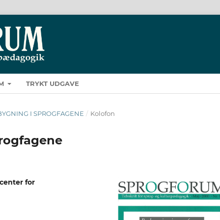
M
TRYKT UDGAVE
BROBYGNING I SPROGFAGENE
/
Kolofon
progfagene
enter for