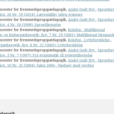
nscenter for fremmedsprogspædagogik,
Andet Godt Nyt
,
Sprogfor
 Årg. 20 Nr. 59 (2014): Læremidler uden grænser
nscenter for fremmedsprogspædagogik,
Andet Godt Nyt
,
Sprogfor
Årg. 4 Nr. 10 (1998): Sprogtilegnelse
nscenter for fremmedsprogspædagogik,
Kolofon - Multilingual
og- og kulturpædagogik: Årg. 7 Nr. 19 (2001): Multilingual Denmar
nscenter for fremmedsprogspædagogik,
Kolofon - Lytteforståelse
,
rpædagogik: Årg. 8 Nr. 22 (2002): Lytteforståelse
nscenter for fremmedsprogspædagogik,
Andet Godt Nyt
,
Sprogfor
rg. 3 Nr. 7 (1997): Fra grammatik- til systemtilegnelse
nscenter for fremmedsprogspædagogik,
Andet Godt Nyt
,
Sprogfor
 Årg. 10 Nr. 32 (2004): Julen 2004 - Vinduer mod verden
ædagogik