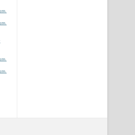
um.
um.
k
um.
um.