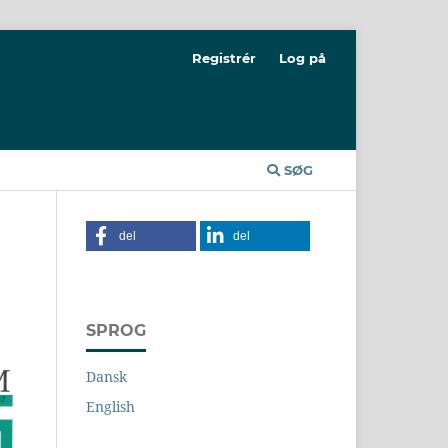
Registrér
Log på
SØG
del
del
SPROG
Dansk
English