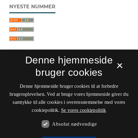
NYESTE NUMMER
Denne hjemmeside
×
bruger cookies
Sprogforum. Tidsskrift for sprog- og
kulturpædagogik
Denne hjemmeside bruger cookies til at forbedre
ISSN 0909-9328 (Trykt)
ISSN 1399-8617 (Online)
brugeroplevelsen. Ved at bruge vores hjemmeside giver du
samtykke til alle cookies i overensstemmelse med vores
Tilgængelighedserklæring
cookiepolitik.
Se vores cookiepolitik
Hostet af
Det Kgl. Bibliotek
Absolut nødvendige