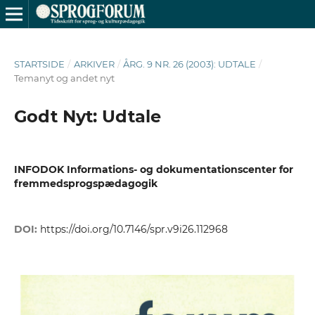
STARTSIDE
/
ARKIVER
/
ÅRG. 9 NR. 26 (2003): UDTALE
/
Temanyt og andet nyt
Godt Nyt: Udtale
INFODOK Informations- og dokumentationscenter for
fremmedsprogspædagogik
DOI:
https://doi.org/10.7146/spr.v9i26.112968