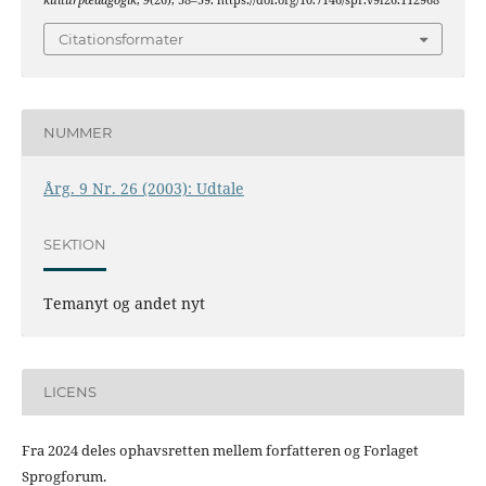
kulturpædagogik
,
9
(26), 58–59. https://doi.org/10.7146/spr.v9i26.112968
Citationsformater
NUMMER
Årg. 9 Nr. 26 (2003): Udtale
SEKTION
Temanyt og andet nyt
LICENS
Fra 2024 deles ophavsretten mellem forfatteren og Forlaget
Sprogforum.