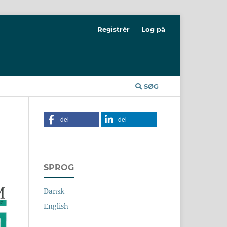
Registrér
Log på
SØG
del
del
SPROG
Dansk
English