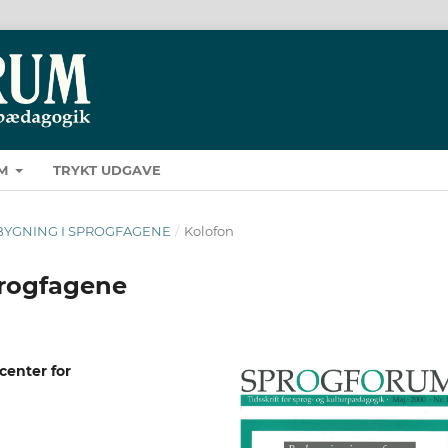
M
TRYKT UDGAVE
BROBYGNING I SPROGFAGENE
/
Kolofon
progfagene
enter for