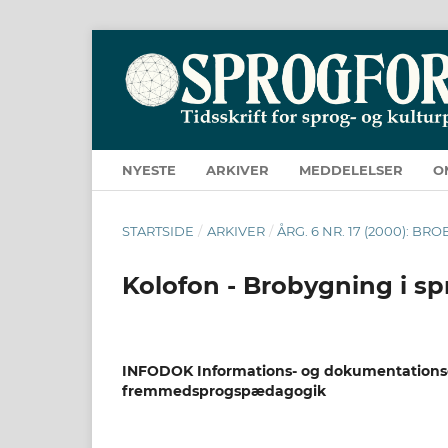
NYESTE
ARKIVER
MEDDELELSER
O
STARTSIDE
/
ARKIVER
/
ÅRG. 6 NR. 17 (2000): 
Kolofon - Brobygning i s
INFODOK Informations- og dokumentationsc
fremmedsprogspædagogik