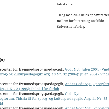
tidsskriftet.
Til og med 2023 Deles ophavsrette
mellem forfatteren og Roskilde
Universitetsforlag.
(e)
nscenter for fremmedsprogspædagogik,
Godt Nyt: Julen 2004 - Vin
prog- og kulturpædagogik: Årg. 10 Nr. 32 (2004): Julen 2004 - Vind
nscenter for fremmedsprogspædagogik,
Andet Godt Nyt
,
Sprogfor
rg. 1 Nr. 2 (1995): Didaktiske forløb
nscenter for fremmedsprogspædagogik,
Godt Nyt:
ogforum. Tidsskrift for sprog- og kulturpædagogik: Årg. 11 Nr. 35
ld
nscenter for fremmedsprogspædagogik,
Andet Godt Nyt
,
Sprogfor