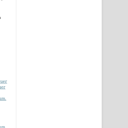
n
duer
uer
um.
um.