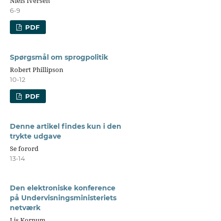
Niels Iversen
6-9
PDF
Spørgsmål om sprogpolitik
Robert Phillipson
10-12
PDF
Denne artikel findes kun i den
trykte udgave
Se forord
13-14
Den elektroniske konference
på Undervisningsministeriets
netværk
Lis Kornum