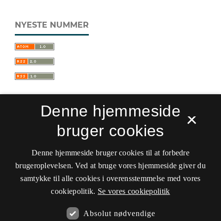
NYESTE NUMMER
Denne hjemmeside
×
bruger cookies
Sprogforum. Tidsskrift for sprog- og
kulturpædagogik
Denne hjemmeside bruger cookies til at forbedre
ISSN 0909-9328 (Trykt)
ISSN 1399-8617 (Online)
brugeroplevelsen. Ved at bruge vores hjemmeside giver du
samtykke til alle cookies i overensstemmelse med vores
Tilgængelighedserklæring
cookiepolitik.
Se vores cookiepolitik
Hostet af
Det Kgl. Bibliotek
Absolut nødvendige