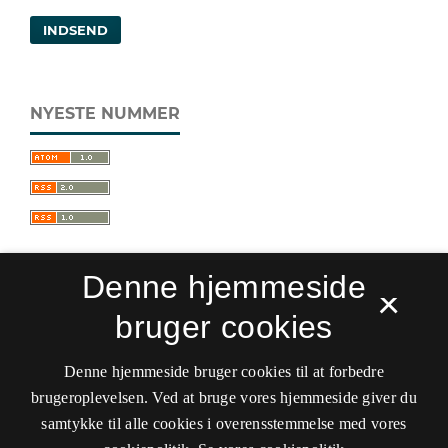
INDSEND
NYESTE NUMMER
Denne hjemmeside
×
bruger cookies
Sprogforum. Tidsskrift for sprog- og
kulturpædagogik
Denne hjemmeside bruger cookies til at forbedre
ISSN 0909-9328 (Trykt)
ISSN 1399-8617 (Online)
brugeroplevelsen. Ved at bruge vores hjemmeside giver du
samtykke til alle cookies i overensstemmelse med vores
Tilgængelighedserklæring