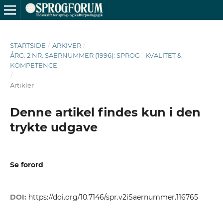
STARTSIDE
/
ARKIVER
/
ÅRG. 2 NR. SAERNUMMER (1996): SPROG - KVALITET &
KOMPETENCE
/
Artikler
Denne artikel findes kun i den
trykte udgave
Se forord
DOI:
https://doi.org/10.7146/spr.v2iSaernummer.116765