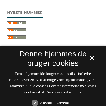
NYESTE NUMMER
Denne hjemmeside
×
bruger cookies
Sprogforum. Tidsskrift for sprog- og
kulturpædagogik
Denne hjemmeside bruger cookies til at forbedre
ISSN 0909-9328 (Trykt)
ISSN 1399-8617 (Online)
brugeroplevelsen. Ved at bruge vores hjemmeside giver du
samtykke til alle cookies i overensstemmelse med vores
Tilgængelighedserklæring
cookiepolitik.
Se vores cookiepolitik
Hostet af
Det Kgl. Bibliotek
Absolut nødvendige