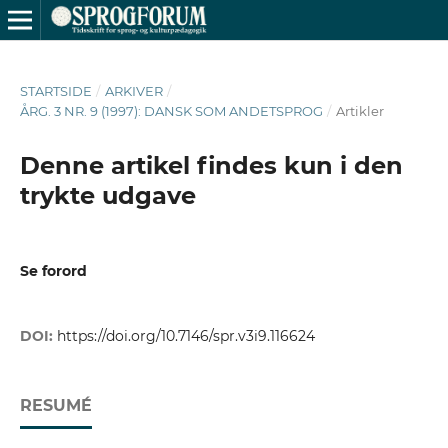
STARTSIDE
/
ARKIVER
/
ÅRG. 3 NR. 9 (1997): DANSK SOM ANDETSPROG
/
Artikler
Denne artikel findes kun i den
trykte udgave
Se forord
DOI:
https://doi.org/10.7146/spr.v3i9.116624
RESUMÉ