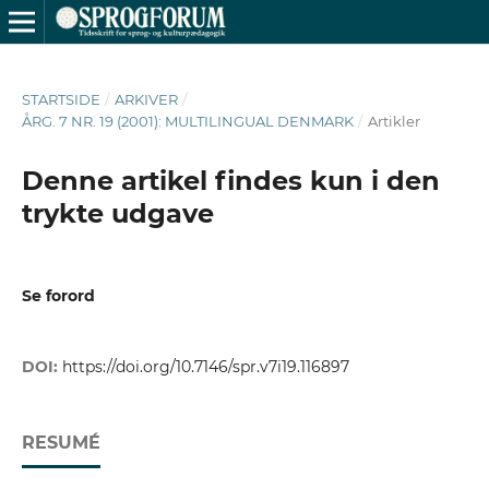
STARTSIDE
/
ARKIVER
/
ÅRG. 7 NR. 19 (2001): MULTILINGUAL DENMARK
/
Artikler
Denne artikel findes kun i den
trykte udgave
Se forord
DOI:
https://doi.org/10.7146/spr.v7i19.116897
RESUMÉ