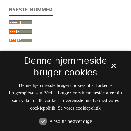
NYESTE NUMMER
Denne hjemmeside
×
bruger cookies
Sprogforum. Tidsskrift for sprog- og
kulturpædagogik
Denne hjemmeside bruger cookies til at forbedre
ISSN 0909-9328 (Trykt)
ISSN 1399-8617 (Online)
brugeroplevelsen. Ved at bruge vores hjemmeside giver du
samtykke til alle cookies i overensstemmelse med vores
Tilgængelighedserklæring
cookiepolitik.
Se vores cookiepolitik
Hostet af
Det Kgl. Bibliotek
Absolut nødvendige