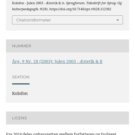
Kolofon - Julen 2003 - Æstetik & it.
Sprogforum. Tidsskrift for Sprog- Og
kulturpædagogik
,
9
(28). https://doi.org/10.7146/spr.v9i28.112382
Citationsformater
NUMMER
Årg. 9 Nr. 28 (2003): Julen 2003 - Æstetik & it
SEKTION
Kolofon
LICENS
Fra 2024 deles ophavsretten mellem forfatteren og Forlaget