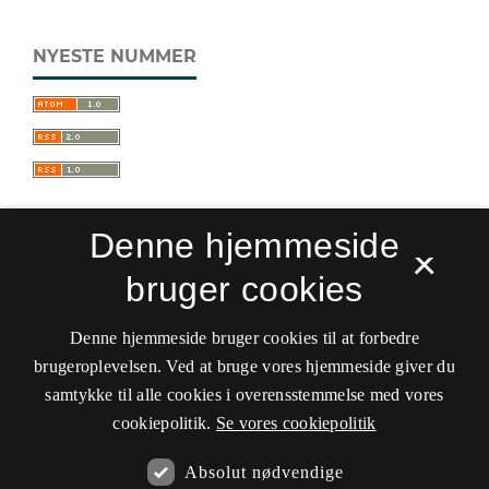
NYESTE NUMMER
Denne hjemmeside
×
bruger cookies
Sprogforum. Tidsskrift for sprog- og
kulturpædagogik
Denne hjemmeside bruger cookies til at forbedre
ISSN 0909-9328 (Trykt)
ISSN 1399-8617 (Online)
brugeroplevelsen. Ved at bruge vores hjemmeside giver du
samtykke til alle cookies i overensstemmelse med vores
Tilgængelighedserklæring
cookiepolitik.
Se vores cookiepolitik
Hostet af
Det Kgl. Bibliotek
Absolut nødvendige