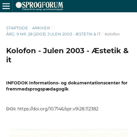
STARTSIDE
/
ARKIVER
/
ÅRG. 9 NR. 28 (2003): JULEN 2003 - ÆSTETIK & IT
/
Kolofon
Kolofon - Julen 2003 - Æstetik &
it
INFODOK Informations- og dokumentationscenter for
fremmedsprogspædagogik
DOI:
https://doi.org/10.7146/spr.v9i28.112382