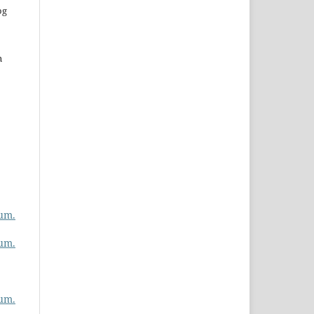
og
n
um.
um.
um.