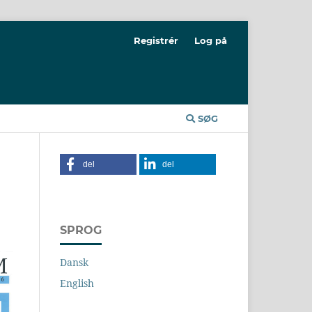
Registrér
Log på
SØG
del
del
SPROG
Dansk
English