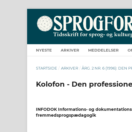
NYESTE
ARKIVER
MEDDELELSER
O
STARTSIDE
/
ARKIVER
/
ÅRG. 2 NR. 6 (1996): D
Kolofon - Den professione
INFODOK Informations- og dokumentationsc
fremmedsprogspædagogik