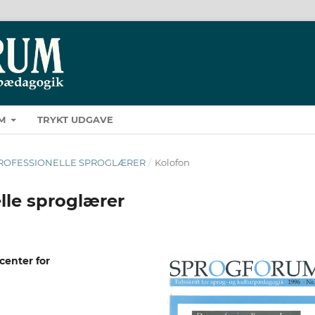
M
TRYKT UDGAVE
EN PROFESSIONELLE SPROGLÆRER
/
Kolofon
lle sproglærer
enter for